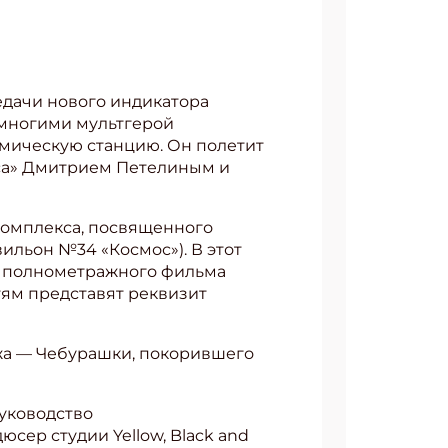
едачи нового индикатора
 многими мультгерой
мическую станцию. Он полетит
моса» Дмитрием Петелиным и
комплекса, посвященного
ильон №34 «Космос»). В этот
ен полнометражного фильма
тям представят реквизит
а — Чебурашки, покорившего
руководство
сер студии Yellow, Black and