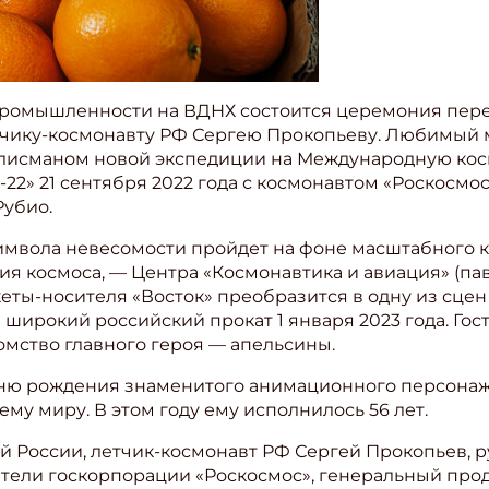
и Промышленности на ВДНХ состоится церемония пер
тчику-космонавту РФ Сергею Прокопьеву. Любимый
алисманом новой экспедиции на Международную кос
-22» 21 сентября 2022 года с космонавтом «Роскос
Рубио.
имвола невесомости пройдет на фоне масштабного 
я космоса, — Центра «Космонавтика и авиация» (пав
кеты-носителя «Восток» преобразится в одну из сц
 широкий российский прокат 1 января 2023 года. Гос
омство главного героя — апельсины.
ню рождения знаменитого анимационного персонаж
му миру. В этом году ему исполнилось 56 лет.
й России, летчик-космонавт РФ Сергей Прокопьев, 
ели госкорпорации «Роскосмос», генеральный продю