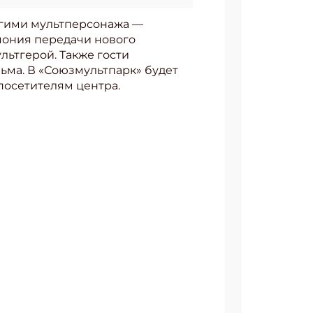
огими мультперсонажа —
мония передачи нового
льтгерой. Также гости
ьма. В «Союзмультпарк» будет
посетителям центра.