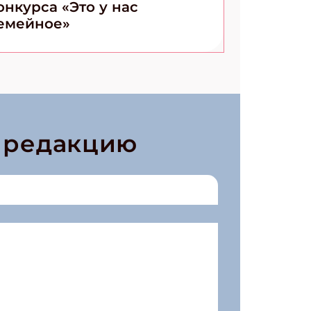
онкурса «Это у нас
емейное»
в редакцию