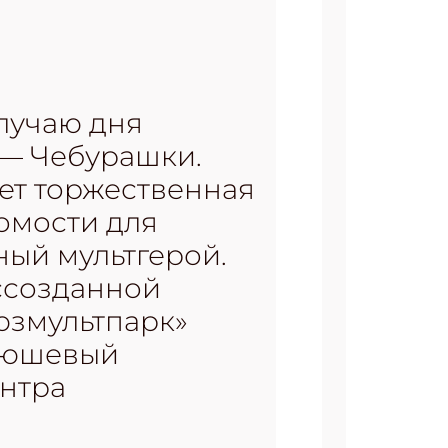
случаю дня
— Чебурашки.
ет торжественная
омости для
ный мультгерой.
оссозданной
юзмультпарк»
плюшевый
ентра