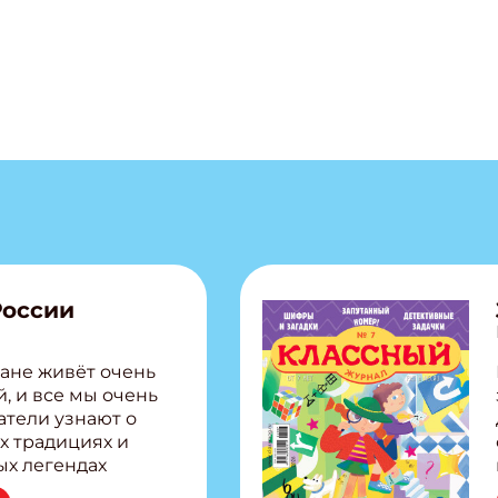
ПОДПИС
России
ане живёт очень
, и все мы очень
атели узнают о
х традициях и
ых легендах
сии! Внутри: