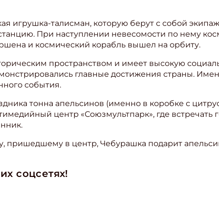
ая игрушка-талисман, которую берут с собой экипаж
анцию. При наступлении невесомости по нему кос
ершена и космический корабль вышел на орбиту.
орическим пространством и имеет высокую социаль
демонстрировались главные достижения страны. Имен
нного события.
аздника тонна апельсинов (именно в коробке с цитр
ьтимедийный центр «Союзмультпарк», где встречать 
ишись на рассылку
нник.
 электронный "Классный журнал" в подарок!
нку, пришедшему в центр, Чебурашка подарит апельсин
ите имя
их соцсетях!
ите Ваш Email