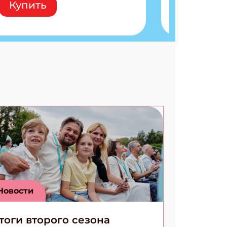
Купить
расшифровки Плетем
запутанные поделки
Разгадываем головоломки
Ищем коды 3 комикса
Новости
тоги второго сезона