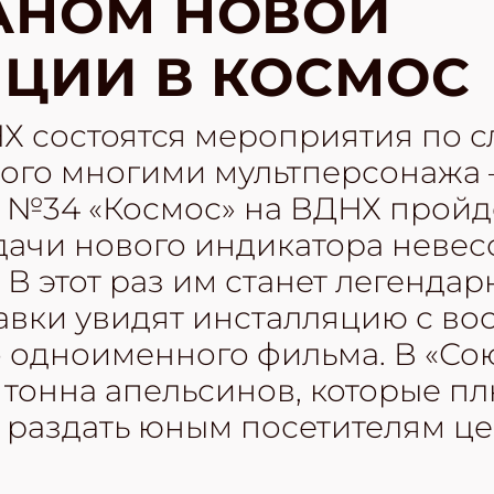
АНОМ НОВОЙ
ЦИИ В КОСМОС
НХ состоятся мероприятия по 
ого многими мультперсонажа 
 №34 «Космос» на ВДНХ пройд
ачи нового индикатора невес
 В этот раз им станет легендар
тавки увидят инсталляцию с в
о одноименного фильма. В «Со
а тонна апельсинов, которые 
 раздать юным посетителям ц