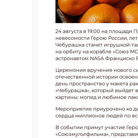
24 августа в 19:00 на площад
невесомости Герою России, ле
Чебурашка станет игрушкой-т
на орбиту на корабле «Союз МС
астронавтом NASA Франциско 
Церемония вручения нового с
отечественной истории освоени
день пространство у макета ра
«Чебурашка», который выйдет в
картины: мопед и любимое лак
Мероприятие приурочено ко д
сердца миллионов людей по все
В событии примут участие Геро
«Союзмультфильма», представит