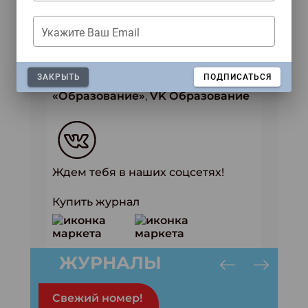
Информационные партнеры:
Сферум
,
Мел
,
Сноб
,
Педсовет
,
Укажите Ваш Email
Пресса в образовании
, детское
федеральное издание
«Классный
журнал»
,
Вести образования
,
ЗАКРЫТЬ
ПОДПИСАТЬСЯ
Профобразование
,
Skillbox Media
«Образование»
,
VK Образование
Ждем тебя в наших соцсетях!
Купить журнал
ЖУРНАЛЫ
Свежий номер!