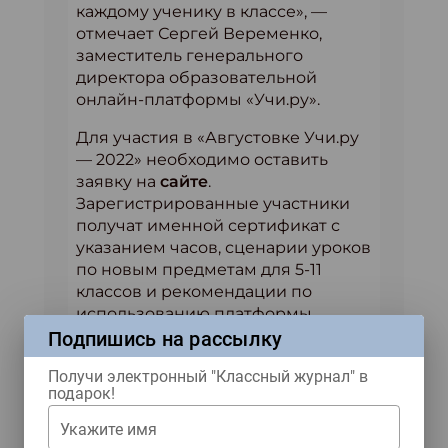
каждому ученику в классе», —
отмечает Сергей Веременко,
заместитель генерального
директора образовательной
онлайн-платформы «Учи.ру».
Для участия в «Августовке Учи.ру
— 2022» необходимо оставить
заявку на
сайте
.
Зарегистрированные участники
получат именной сертификат с
указанием часов, сценарии уроков
по новым предметам для 5-11
классов и рекомендации по
использованию платформы.
Подпишись на рассылку
Трансляции онлайн-конференции
можно смотреть в личном
Получи электронный "Классный журнал" в
подарок!
кабинете учителя на «Учи.ру» в
разделе «Вебинары».
Укажите имя