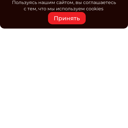
Пользуясь нашим сайтом, вы соглашаетесь
с тем, что мы используем cookies
Принять
Средство массовой информации www.classmag.ru
Свидетельство о регистрации СМИ сетевого издания
Эл.№ ФС77-63739 от 16 ноября 2015 г. выдано
Роскомнадзором.
Политика обработки
персональных данных