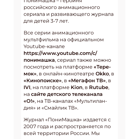
ПониМашка – героиня
российского анимационного
сериала и развивающего журнала
для детей 3-7 лет.
Все серии анимационного
мультфильма на официальном
Youtube-канале
https://www.youtube.com/c/
понимашка
, сериал также можно
посмотреть на плат­фор­ме
«Те­ре­
мок»
, в он­лайн-ки­но­те­ат­ре
Okko
, в
«Ки­но­по­ис­ке»
, в
«Ме­га­фон ТВ»
, в
IVI
, на платформе
Kion
, в
Rutube
,
на
сай­те дет­ско­го те­лека­нала
«О!»
, на ТВ-ка­налах «Муль­ти­лан­
дия» и «Смай­лик ТВ».
Журнал «ПониМашка» издается с
2007 года и распространяется по
всей территории России. Мы