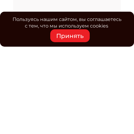
Пользуясь нашим сайтом, вы соглашаетесь
с тем, что мы используем cookies
Принять
Средство массовой информации www.classmag.ru
Свидетельство о регистрации СМИ сетевого издания
Эл.№ ФС77-63739 от 16 ноября 2015 г. выдано
Роскомнадзором.
Политика обработки