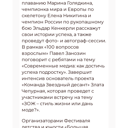
плаванию Марина Голядкина,
чемпионка мира и Европы по
скелетону Елена Никитина и
чемпион России по рукопашному
бою Эльдар Кенкерли расскажут
свои истории успеха, а также
проведут фото- и автограф-сессии.
В рамках «100 вопросов
взрослым» Павел Занозин
поговорит с ребятами на тему
«Современные медиа: как достичь
успеха подростку». Завершит
интенсив основатель проекта
«Команда Звездный десант» Злата
Чепурная, которая проведет с
участниками встречу на тему
«ЗОЖ – стиль жизни или дань
моде?».
Организаторами Фестиваля
детства и юности «Большая