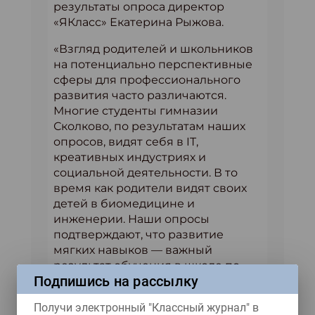
результаты опроса директор
«ЯКласс» Екатерина Рыжова.
«Взгляд родителей и школьников
на потенциально перспективные
сферы для профессионального
развития часто различаются.
Многие студенты гимназии
Сколково, по результатам наших
опросов, видят себя в IT,
креативных индустриях и
социальной деятельности. В то
время как родители видят своих
детей в биомедицине и
инженерии. Наши опросы
подтверждают, что развитие
мягких навыков — важный
результат обучения в школе по
Подпишись на рассылку
мнению и школьников, и
родителей. При этом развитие
Получи электронный "Классный журнал" в
soft-skills — креативность умение