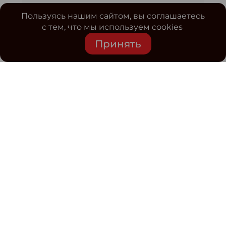
Пользуясь нашим сайтом, вы соглашаетесь
с тем, что мы используем cookies
Принять
Средство массовой информации www.classmag.ru
Свидетельство о регистрации СМИ сетевого издания
Эл.№ ФС77-63739 от 16 ноября 2015 г. выдано
Роскомнадзором.
Политика обработки
персональных данных