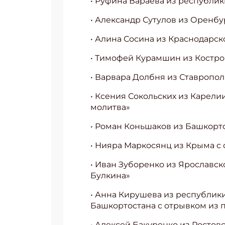
• Руфина Вараева из республи
• Александр Сутулов из Оренбу
• Алина Сосина из Краснодарск
• Тимофей Курамшин из Костро
• Варвара Долбня из Ставропол
• Ксения Сокольских из Карел
молитва»
• Роман Коньшаков из Башкорт
• Нияра Маркосянц из Крыма с
• Иван Зуборенко из Ярославск
Булкина»
• Анна Кирушева из республик
Башкортостана с отрывком из 
• Алексей Бакуренко из Ростов