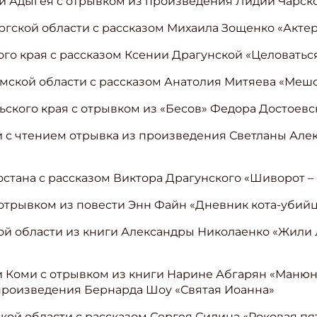
ки Адыгея с отрывком из произведения Лидии Чарск
ргской области с рассказом Михаила Зощенко «Акте
ого края с рассказом Ксении Драгунской «Целовать
мской области с рассказом Анатолия Митяева «Меш
ьского края с отрывком из «Бесов» Федора Достоевс
ии с чтением отрывка из произведения Светланы Ал
остана с рассказом Виктора Драгунского «Шиворот –
 отрывком из повести Энн Файн «Дневник кота-убий
ой области из книги Александры Николаенко «Жили 
и Коми с отрывком из книги Нарине Абгарян «Маню
произведения Бернарда Шоу «Святая Иоанна»
ской области с рассказом Сергея Силина «Роковая пя