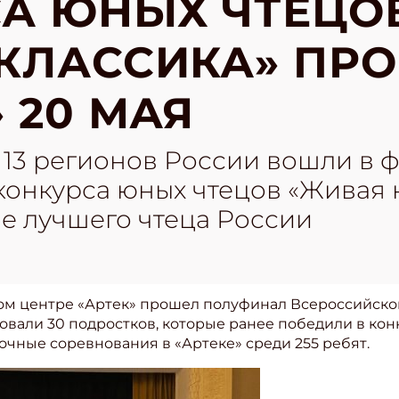
А ЮНЫХ ЧТЕЦО
КЛАССИКА» ПРО
 20 МАЯ
 13 регионов России вошли в 
конкурса юных чтецов «Живая 
ие лучшего чтеца России
ом центре «Артек» прошел полуфинал Всероссийско
вовали 30 подростков, которые ранее победили в ко
очные соревнования в «Артеке» среди 255 ребят.