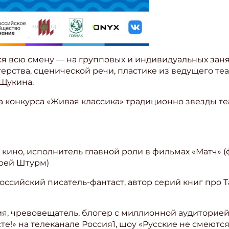
ся всю смену — на групповых и индивидуальных зан
ерства, сценической речи, пластике из ведущего теа
 Щукина.
конкурса «Живая классика» традиционно звезды теа
и кино, исполнитель главной роли в фильмах «Матч» 
дрей Штурм)
ссийский писатель-фантаст, автор серий книг про 
ния, чревовещатель, блогер с миллионной аудиторией
те!» на телеканале Россия1, шоу «Русские не смеютс