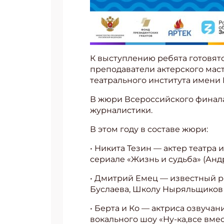
К выступлению ребята готовят
преподаватели актерского маст
театрального института имени
В жюри Всероссийского финала 
журналистики.
В этом году в составе жюри:
• Никита Тезин — актер театра 
сериале «Жизнь и судьба» (Ан
• Дмитрий Емец — известный ро
Буслаева, Школу Ныряльщиков
• Берта и Ко — актриса озвуча
вокального шоу «Ну-ка,все вмес