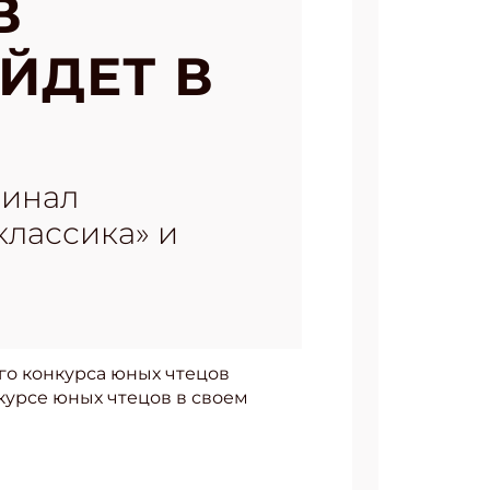
В
ЙДЕТ В
финал
классика» и
го конкурса юных чтецов
нкурсе юных чтецов в своем