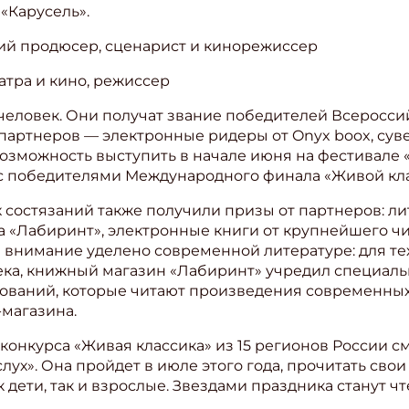
«Карусель».
ий продюсер, сценарист и кинорежиссер
атра и кино, режиссер
человек. Они получат звание победителей Всеросси
 партнеров — электронные ридеры от Onyx boox, су
возможность выступить в начале июня на фестивале 
с победителями Международного финала «Живой кла
 состязаний также получили призы от партнеров: л
а «Лабиринт», электронные книги от крупнейшего чи
е внимание уделено современной литературе: для те
ека, книжный магазин «Лабиринт» учредил специал
ований, которые читают произведения современных 
-магазина.
 конкурса «Живая классика» из 15 регионов России с
лух». Она пройдет в июле этого года, прочитать св
 дети, так и взрослые. Звездами праздника станут ч