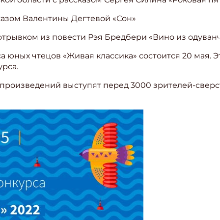
казом Валентины Дегтевой «Сон»
 отрывком из повести Рэя Бредбери «Вино из одуван
 юных чтецов «Живая классика» состоится 20 мая. 
урса.
х произведений выступят перед 3000 зрителей-сверс