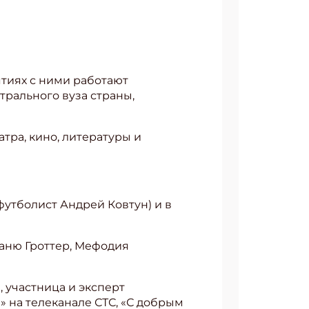
ятиях с ними работают
трального вуза страны,
тра, кино, литературы и
(футболист Андрей Ковтун) и в
Таню Гроттер, Мефодия
, участница и эксперт
я» на телеканале СТС, «С добрым