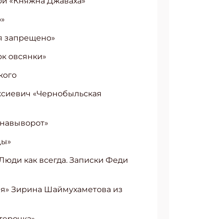
ой «Княжна Джаваха»
р»
ся запрещено»
ок овсянки»
кого
ексиевич «Чернобыльская
 навыворот»
цы»
Люди как всегда. Записки Феди
ня» Зирина Шаймухаметова из
терочка»