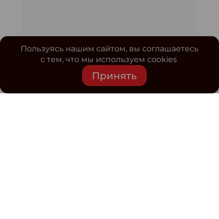
Пользуясь нашим сайтом, вы соглашаетесь
с тем, что мы используем cookies
Принять
Средство массовой информации www.classmag.ru
Свидетельство о регистрации СМИ сетевого издания
Эл.№ ФС77-63739 от 16 ноября 2015 г. выдано
Роскомнадзором.