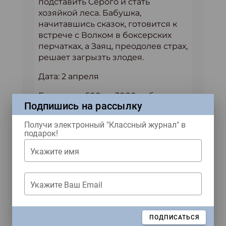
подставить Cерого и стать
хозяйкой леса. Бабушка,
начитавшись сказок, готовится к
встрече с Волком в боксерских
перчатках, а Заяц, преодолев страх,
решает загрызть злодея.
Дата: 2 апреля
Билеты: от 500 до 3000 руб.
Подпишись на рассылку
Где: Театр п/р Геннадия Чихачева,
Получи электронный "Классный журнал" в
ул. 1-я Новокузьминская, 1
подарок!
«Остров сокровищ»
Укажите имя
Укажите Ваш Email
ЗАКРЫТЬ
ПОДПИСАТЬСЯ