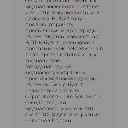
себя во всех современных
медиапрофессиях – от теле-
и печатной журналистики до
блогинга. В 2022 году
продолжат работу
профильные медиаотряды
«Артек Медиа», совместно с
ВГТРК будет реализована
программа «МореМедиа», а в
партнёрстве с Лигой юных
журналистов –
Международный
медиафорум «Артек» и
проект «Медиаменеджеры
«Артека». Также будет
развиваться «Школа
образовательного блогинга».
Ожидается, что
медиапрограммы охватят
около 3000 детей из разных
регионов России