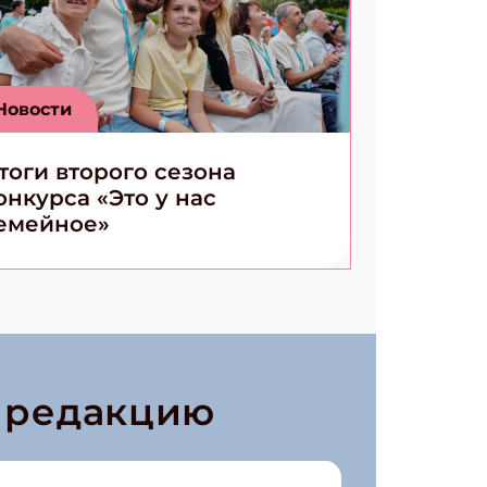
Новости
тоги второго сезона
онкурса «Это у нас
емейное»
в редакцию