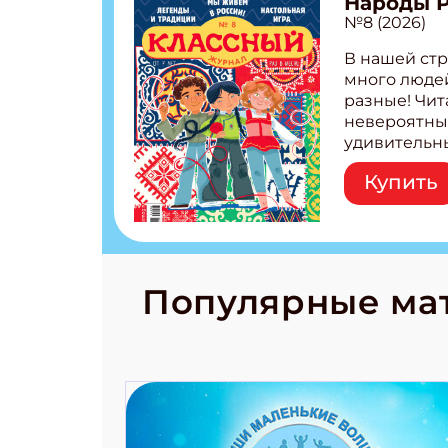
Народы 
№8 (2026)
В нашей стр
много людей
разные! Чит
невероятны
удивительн
народов Рос
Купить
Легенды тат
бурятов Нас
Страшилка 
странные с
рецепты на
Новый коми
Популярные ма
космически