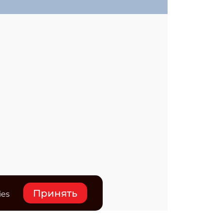
Принять
ies