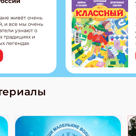
России
ане живёт очень
, и все мы очень
атели узнают о
х традициях и
ых легендах
сии! Внутри:
ар, башкир и
тольная игра
из Алтая Очень
лова Традиционные
родов России
кс про
териалы
е приключения!