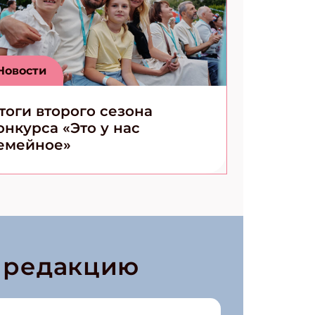
Новости
тоги второго сезона
онкурса «Это у нас
емейное»
в редакцию