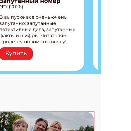
Запутанный номер
№7 (2026)
В выпуске все очень-очень
запутанно: запутанные
детективные дела, запутанные
факты и шифры. Читателям
придется поломать голову!
Внутри: Шифры и
Купить
расшифровки Плетем
запутанные поделки
Разгадываем головоломки
Ищем коды 3 комикса