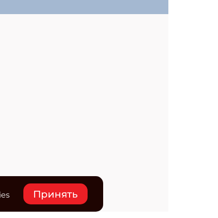
Принять
ies