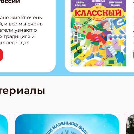
России
ане живёт очень
, и все мы очень
атели узнают о
х традициях и
ых легендах
сии! Внутри:
ар, башкир и
тольная игра
из Алтая Очень
лова Традиционные
родов России
кс про
териалы
е приключения!