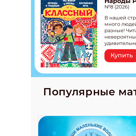
Народы 
№8 (2026)
В нашей стр
много людей
разные! Чит
невероятны
удивительн
народов Рос
Купить
Легенды тат
бурятов Нас
Страшилка 
странные с
рецепты на
Новый коми
Популярные ма
космически