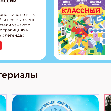
России
ане живёт очень
, и все мы очень
атели узнают о
х традициях и
ых легендах
сии! Внутри:
ар, башкир и
тольная игра
из Алтая Очень
лова Традиционные
родов России
кс про
териалы
е приключения!