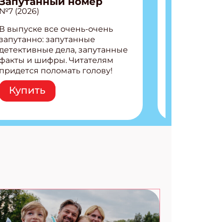
Запутанный номер
№7 (2026)
В выпуске все очень-очень
запутанно: запутанные
детективные дела, запутанные
факты и шифры. Читателям
придется поломать голову!
Внутри: Шифры и
Купить
расшифровки Плетем
запутанные поделки
Разгадываем головоломки
Ищем коды 3 комикса