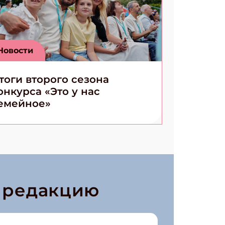
Новости
тоги второго сезона
онкурса «Это у нас
емейное»
в редакцию