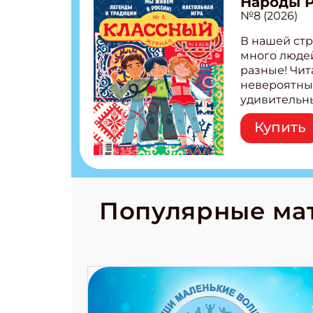
Народы 
№8 (2026)
В нашей стр
много людей
разные! Чит
невероятны
удивительн
народов Рос
Купить
Легенды тат
бурятов Нас
Страшилка 
странные с
рецепты на
Новый коми
Популярные ма
космически