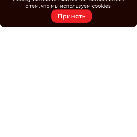
с тем, что мы используем cookies
Принять
Средство массовой информации www.classmag.ru
Свидетельство о регистрации СМИ сетевого издания
Эл.№ ФС77-63739 от 16 ноября 2015 г. выдано
Роскомнадзором.
Политика обработки
персональных данных
Контакты