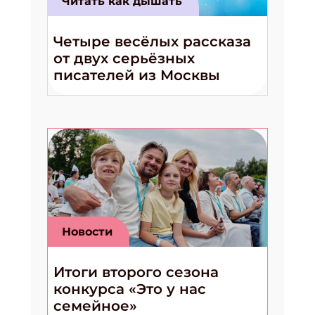
Читать как дышать
Четыре весёлых рассказа
от двух серьёзных
писателей из Москвы
Подпишись на рассылку
Получи электронный "Классный журнал" в
подарок!
Укажите имя
Укажите Ваш Email
Новости
ПОДПИСАТЬСЯ
Итоги второго сезона
конкурса «Это у нас
семейное»