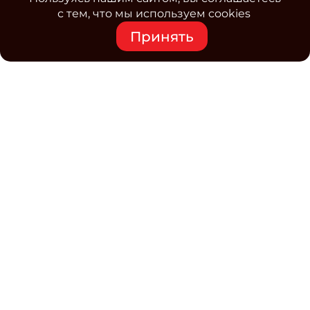
с тем, что мы используем cookies
Принять
Средство массовой информации www.classmag.ru
Свидетельство о регистрации СМИ сетевого издания
Эл.№ ФС77-63739 от 16 ноября 2015 г. выдано
Роскомнадзором.
Политика обработки
персональных данных
Контакты