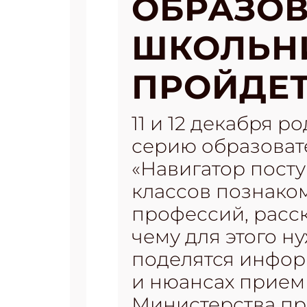
ОБРАЗО
ШКОЛЬНИ
ПРОЙДЕТ
11 и 12 декабря 
серию образоват
«Навигатор посту
классов познако
профессий, расск
чему для этого н
поделятся инфор
и нюансах приемн
Министерства пр