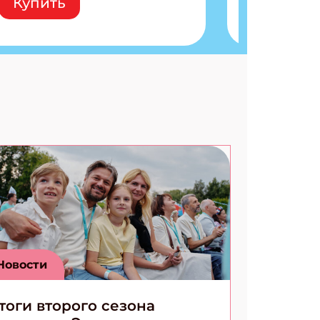
Купить
расшифровки Плетем
запутанные поделки
Разгадываем головоломки
Ищем коды 3 комикса
Новости
тоги второго сезона