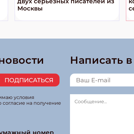
двух серьёзных писателей из
к
Москвы
с
 новости
Написать 
ПОДПИСАТЬСЯ
нимаю условия
ю согласие на получение
бумажный номер