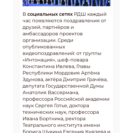
В
социальных сетях
РДШ каждый
час появляются поздравления от
друзей, партнёров и
амбассадоров проектов
организации. Среди
опубликованных
видеопоздравлений: от группы
«Интонация», шеф-повара
Константина Ивлева, Главы
Республики Мордовия Артёма
Здунова, актёра Дмитрия Грачёва,
депутата Государственной Думы
Анатолия Вассермана,
профессора Российской академии
наук Сергея Готье, доктора
технических наук, профессора
Ивана Бортника, ректора
Театрального института имени
Бориса Щукина Евгения Князева и