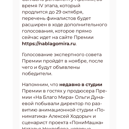
время IV этапа, который
продлится до 29 октября,
перечень финалистов будет
расширен в ходе дополнительного
голосования, которое прямо
сейчас идет на сайте Премии
https://nablagomira.ru
.
Голосование экспертного совета
Премии пройдёт в ноябре, после
чего и будут объявлены
победители.
Напомним, что
недавно в студии
Премии в гостях у про­дюсе­ра Пре­
мии «На Бла­го Ми­ра» Оль­ги Ду­на­
евой побывали ди­рек­тор по раз­
ви­тию ани­ма­ци­он­ной сту­дии «По­
ни­ма­ти­ка» Алек­сей Ходорыч и
сце­нарист про­ек­та «По­ни­Маш­ка»
На­талья Нех­ле­бова, которые