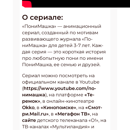
О се­ри­але:
«По­ниМаш­ка» — ани­маци­он­ный
се­ри­ал, соз­данный по мо­тивам
раз­ви­ва­юще­го жур­на­ла «По­
ниМаш­ка» для де­тей 3-7 лет. Каж­
дая се­рия — это ко­рот­кая ис­то­рия
про лю­бопыт­ную по­ни по име­ни
По­ниМаш­ка, ее семью и дру­зей.
Сериал можно посмотреть на
официальном ка­нале в Youtube
(
https://www.youtube.com/по­
нимаш­ка
), на плат­форме
«Те­
ремок»
, в он­лайн-ки­ноте­ат­ре
Okko
, в
«Ки­но­по­ис­ке»
, на
«Смот­
ри.Mail.ru»
, в
«Ме­гафон ТВ»
, на
сайте
детского телеканала «О!», на
ТВ-каналах «Мультиландия» и