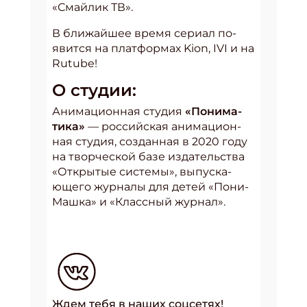
«Смайлик ТВ».
В бли­жай­шее вре­мя сериал по­
явит­ся на плат­фор­мах Kion, IVI и на
Rutube!
О сту­дии:
Ани­маци­он­ная сту­дия
«По­нима­
тика»
— рос­сий­ская ани­маци­он­
ная сту­дия, соз­данная в 2020 го­ду
на твор­ческой ба­зе из­да­тель­ства
«От­кры­тые сис­те­мы», вы­пус­ка­
юще­го жур­на­лы для де­тей «По­ни­
Маш­ка» и «Клас­сный жур­нал».
Ждем тебя в наших соцсетях!