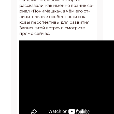
рассказали, как имен­но воз­ник се­
ри­ал «По­ни­Маш­ка», в чём его от­
ли­читель­ные осо­бен­ности и ка­
ковы пер­спек­ти­вы для раз­ви­тия.
Запись этой встречи смотрите
прямо сейчас.