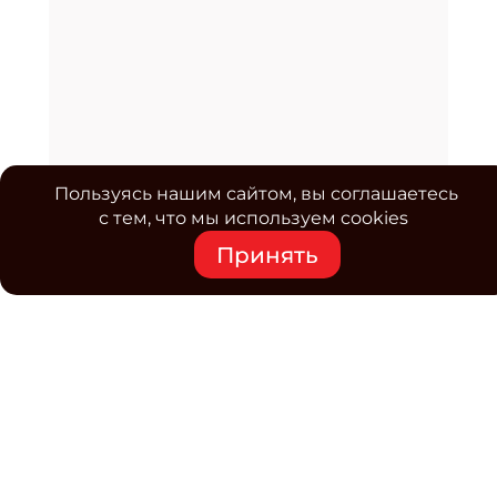
Пользуясь нашим сайтом, вы соглашаетесь
с тем, что мы используем cookies
Принять
Средство массовой информации www.classmag.ru
Свидетельство о регистрации СМИ сетевого издания
Эл.№ ФС77-63739 от 16 ноября 2015 г. выдано
Роскомнадзором.
Политика обработки
персональных данных