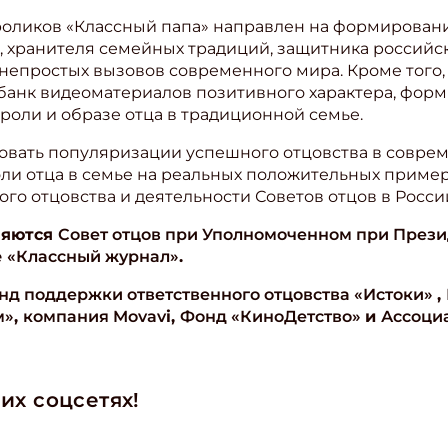
роликов «Классный папа» направлен на формирован
и, хранителя семейных традиций, защитника российс
непростых вызовов современного мира. Кроме того, 
анк видеоматериалов позитивного характера, фор
роли и образе отца в традиционной семье.
вовать популяризации успешного отцовства в совр
оли отца в семье на реальных положительных приме
ого отцовства и деятельности Советов отцов в Росси
ляются
Совет отцов при Уполномоченном при Прези
е
«Классный журнал»
.
нд поддержки ответственного отцовства «Истоки»
,
м»
,
компания Movav
i,
Фонд «КиноДетство»
и
Ассоци
их соцсетях!