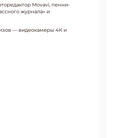
торедактор Movavi, пенни-
ассного журнала» и
ризов — видеокамеры 4К и