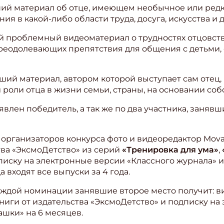
ший материал об отце, имеющем необычное или редк
 в какой-либо области труда, досуга, искусства и д
ий проблемный видеоматериал о трудностях отцовства
преодолевающих препятствия для общения с детьми,
учший материал, автором которой выступает сам отец,
оли отца в жизни семьи, страны, на основании соб
лен победитель, а так же по два участника, занявши
организаторов конкурса фото и видеоредактор Mova
ства «ЭксмоДетство» из серий
«Тренировка для ума»
,
дписку на электронные версии «Классного журнала» и
а входят все выпуски за 4 года.
аждой номинации занявшие второе место получит: в
ниги от издательства «ЭксмоДетство» и подписку на
шки» на 6 месяцев.