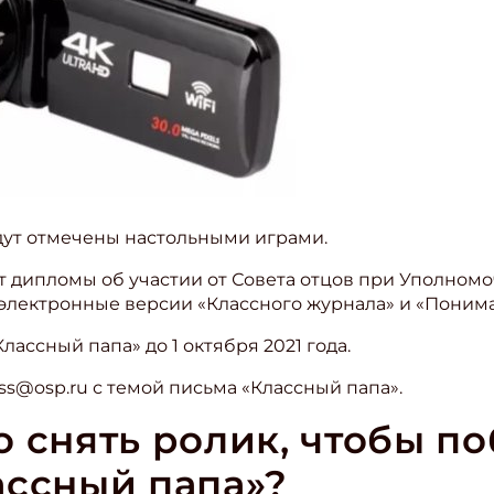
дут отмечены настольными играми.
ат дипломы об участии от Совета отцов при Уполно
 электронные версии «Классного журнала» и «Понима
ассный папа» до 1 октября 2021 года.
ss@osp.ru с темой письма «Классный папа».
 снять ролик, чтобы по
ассный папа»?