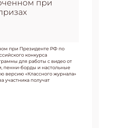
моченном при
призах
ном при Президенте РФ по
ссийского конкурса
граммы для работы с видео от
и, пенни-борды и настольные
ную версию «Классного журнала»
ва участника получат