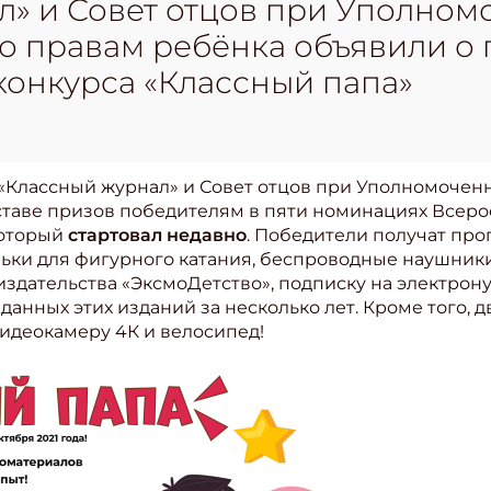
л» и Совет отцов при Уполно
о правам ребёнка объявили о 
конкурса «Классный папа»
«Классный журнал» и Совет отцов при Уполномочен
ставе призов победителям в пяти номинациях Всеро
который
стартовал недавно
. Победители получат про
оньки для фигурного катания, беспроводные наушник
т издательства «ЭксмоДетство», подписку на электро
данных этих изданий за несколько лет. Кроме того, д
видеокамеру 4К и велосипед!