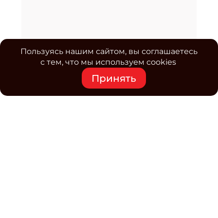
Пользуясь нашим сайтом, вы соглашаетесь
с тем, что мы используем cookies
Принять
Средство массовой информации www.classmag.ru
Свидетельство о регистрации СМИ сетевого издания
Эл.№ ФС77-63739 от 16 ноября 2015 г. выдано
Роскомнадзором.