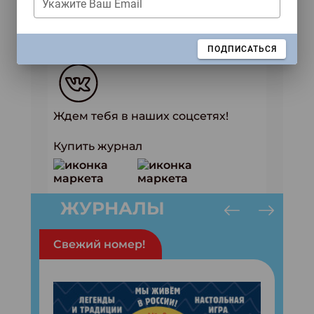
Укажите Ваш Email
развитие гражданского общества,
предоставленного Фондом
президентских грантов.
ЗАКРЫТЬ
ПОДПИСАТЬСЯ
Ждем тебя в наших соцсетях!
Купить журнал
ЖУРНАЛЫ
Свежий номер!