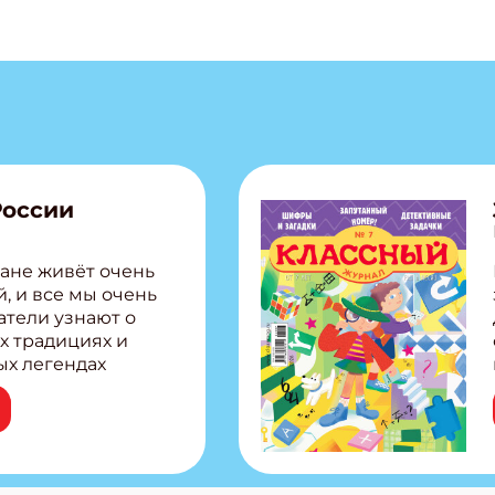
России
ане живёт очень
, и все мы очень
атели узнают о
х традициях и
ых легендах
сии! Внутри:
ар, башкир и
тольная игра
из Алтая Очень
лова Традиционные