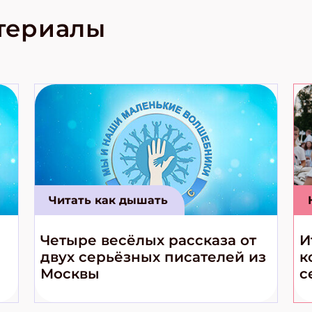
родов России
кс про
териалы
е приключения!
Читать как дышать
Четыре весёлых рассказа от
И
двух серьёзных писателей из
к
Москвы
с