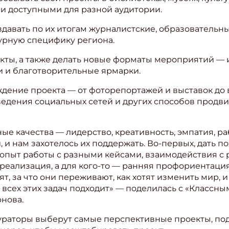
 и доступными для разной аудитории.
здавать по их итогам журналистские, образовательн
урную специфику региона.
екты, а также делать новые форматы мероприятий — и
и и благотворительные ярмарки.
ждение проекта — от фоторепортажей и выставок до 
ведения социальных сетей и других способов продв
ные качества — лидерство, креативность, эмпатия, ра
, и нам захотелось их поддержать. Во-первых, дать 
 опыт работы с разными кейсами, взаимодействия с
ореализация, а для кого-то — ранняя профориентация
ят, за что они переживают, как хотят изменить мир,
 всех этих задач подходит» — поделилась с «Классн
нова.
ураторы выберут самые перспективные проекты, под