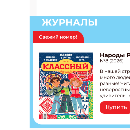
ЖУРНАЛЫ
Свежий номер!
Народы 
№8 (2026)
В нашей стр
много людей
разные! Чит
невероятны
удивительн
народов Рос
Купить
Легенды тат
бурятов Нас
Страшилка 
странные с