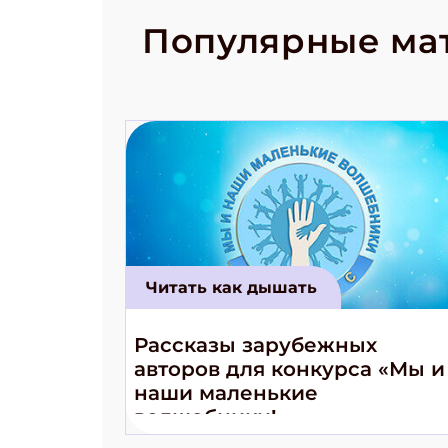
рецепты на
Новый коми
Популярные ма
космически
Читать как дышать
Рассказы зарубежных
авторов для конкурса «Мы и
наши маленькие
волшебники!»