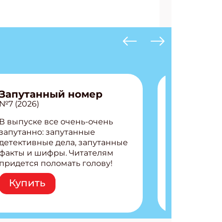
Запутанный номер
№7 (2026)
В выпуске все очень-очень
запутанно: запутанные
детективные дела, запутанные
факты и шифры. Читателям
придется поломать голову!
Внутри: Шифры и
Купить
расшифровки Плетем
запутанные поделки
Разгадываем головоломки
Ищем коды 3 комикса