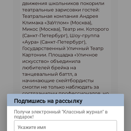
движения школьников покорили
театральные зарисовки гостей:
Театральная компания Андрея
Климака «ЗаУглом» (Москва),
Микос (Москва), Театр им. Которого
(Санкт-Петербург), Шоу-группа
«Аура» (Санкт-Петербург),
Государственный Уличный Театр
Картонии. Площадка «Уличное
искусство» объединила
любителей брейка на
танцевальный баттл, а
начинающие скейтбордисты
смогли не только наблюдать за
состязаниями профессионалов, но
и поучиться у них всевозможным
Подпишись на рассылку
трюкам. Последователи Бэнкси
Получи электронный "Классный журнал" в
вместе с учениками московской
подарок!
школы Стрит Арта смогли создать
мурал «Карта Реальных Дел».
Укажите имя