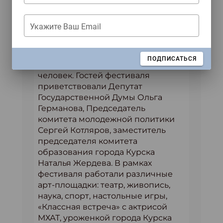
Артфест прошел не только в
столице, но и в регионах. Так в
Укажите Ваш Email
Курске в парке «Боева Дача»
отметили День защиты детей под
девизом «Творчество будущего».
ЗАКРЫТЬ
ПОДПИСАТЬСЯ
Фестиваль собрал более 1400
человек. Гостей фестиваля
приветствовали Депутат
Государственной Думы Ольга
Германова, Председатель
комитета молодежной политики
Сергей Котляров, заместитель
председателя комитета
образования города Курска
Наталья Жердева. В рамках
фестиваля работали различные
арт-площадки: театр, живопись,
наука, спорт, настольные игры,
«Классная встреча» с актрисой
МХАТ, уроженкой города Курска