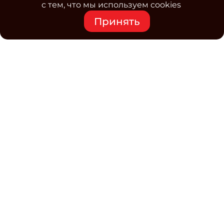
с тем, что мы используем cookies
Принять
Средство массовой информации www.classmag.ru
Свидетельство о регистрации СМИ сетевого издания
Эл.№ ФС77-63739 от 16 ноября 2015 г. выдано
Роскомнадзором.
Политика обработки
персональных данных
Контакты