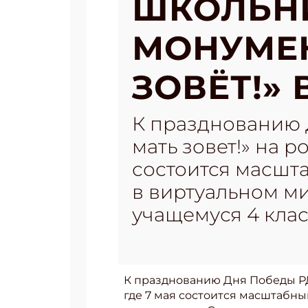
ШКОЛЬН
МОНУМЕН
ЗОВЁТ!»
К празднованию 
мать зовет!» на 
состоится масшт
в виртуальном м
учащемуся 4 клас
К празднованию Дня Победы РД
где 7 мая состоится масштабн