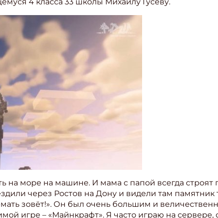
емуся 4 класса 33 школы Михаилу Гусеву.
на море на машине. И мама с папой всегда строят пу
 ездили через Ростов на Дону и видели там памятник 
ать зовёт!». Он был очень большим и величественн
имой игре – «Майнкрафт». Я часто играю на сервере,