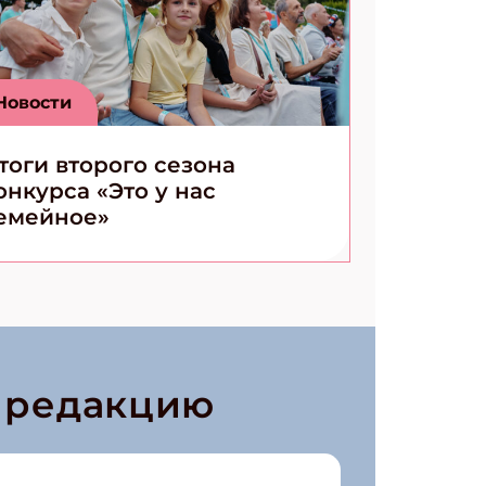
Новости
тоги второго сезона
онкурса «Это у нас
емейное»
в редакцию