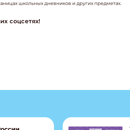
траницах школьных дневников и других предметах.
их соцсетях!
ишись на рассылку
 электронный "Классный журнал" в подарок!
ите имя
ите Ваш Email
ПОДПИС
России