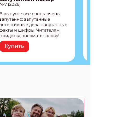
№7 (2026)
В выпуске все очень-очень
запутанно: запутанные
детективные дела, запутанные
факты и шифры. Читателям
придется поломать голову!
Внутри: Шифры и
Купить
расшифровки Плетем
запутанные поделки
Разгадываем головоломки
Ищем коды 3 комикса