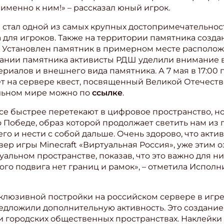
менно к ним!» – рассказал юный игрок.
 стал одной из самых крупных достопримечательнос
для игроков. Также на территории памятника созд
 Установлен памятник в примерном месте располож
дании памятника активисты РДШ уделили внимание 
иалов и внешнего вида памятника. А 7 мая в 17:00 
 на сервере квест, посвященный Великой Отечестве
альном мире можно по
ссылке
.
се быстрее перетекают в цифровое пространство, но
 о Победе, образ которой продолжает светить нам и
го и нести с собой дальше. Очень здорово, что акт
ер игры Minecraft «Виртуальная Россия», уже этим 
альном пространстве, показав, что это важно для ни
кого подвига нет границ и рамок», – отметила Испо
клюзивной постройки на российском сервере в игре 
едложили дополнительную активность. Это создание 
 и городских общественных пространствах. Наклейки