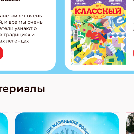
ане живёт очень
, и все мы очень
атели узнают о
х традициях и
ых легендах
сии! Внутри:
ар, башкир и
тольная игра
из Алтая Очень
лова Традиционные
родов России
кс про
териалы
е приключения!