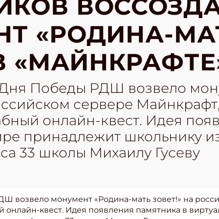
ИКОВ ВОССОЗД
Т «РОДИНА-МА
 В «МАЙНКРАФТЕ
Дня Победы РДШ возвело мон
российском сервере Майнкрафт,
абный онлайн-квест. Идея поя
ире принадлежит школьнику из
са 33 школы Михаилу Гусеву
Ш возвело монумент «Родина-мать зовет!» на росс
ый онлайн-квест. Идея появления памятника в вирт