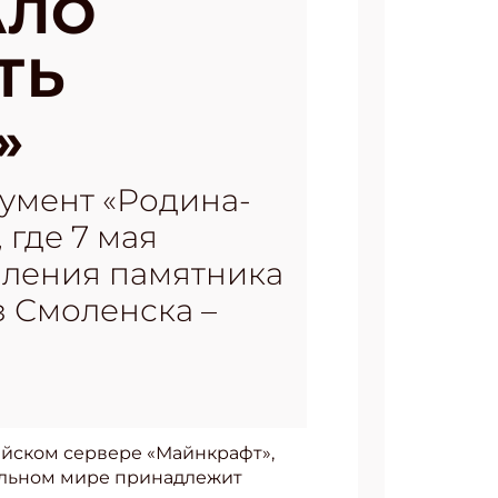
АЛО
ТЬ
»
умент «Родина-
 где 7 мая
вления памятника
 Смоленска –
ийском сервере «Майнкрафт»,
уальном мире принадлежит