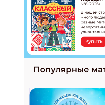
№8 (2026)
В нашей стр
много людей
разные! Чит
невероятны
удивительн
народов Рос
Купить
Легенды тат
бурятов Нас
Страшилка 
странные с
рецепты на
Новый коми
Популярные ма
космически