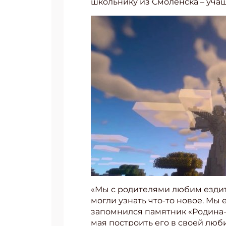
школьнику из Смоленска – учащ
«Мы с родителями любим ездить 
могли узнать что-то новое. Мы
запомнился памятник «Родина-м
мая построить его в своей люб