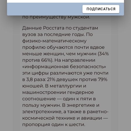
результате сфера точных наук,
ЗАКРЫТЬ
ПОДПИСАТЬСЯ
технологий и инженерии остается
по преимуществу мужской.
Данные Росстата по студентам
вузов за последние годы. По
физико-математическому
профилю обучаются почти вдвое
меньше женщин, чем мужчин (34%
против 66%). На направлении
«информационная безопасность»
эти цифры различаются уже почти
в 3,8 раза: 21% девушек против 79%
юношей. В металлургии и
машиностроении гендерное
соотношение — один к пяти в
пользу мужчин. В энергетике и
электротехнике, а также в ракетно-
космической технике и авиации —
пропорция один к шести.