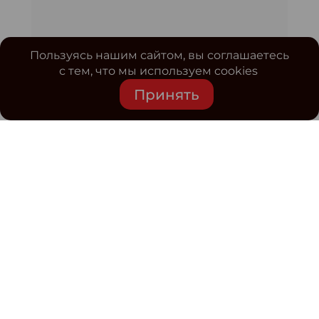
Пользуясь нашим сайтом, вы соглашаетесь
с тем, что мы используем cookies
Принять
Средство массовой информации www.classmag.ru
Свидетельство о регистрации СМИ сетевого издания
Эл.№ ФС77-63739 от 16 ноября 2015 г. выдано
Роскомнадзором.
Политика обработки