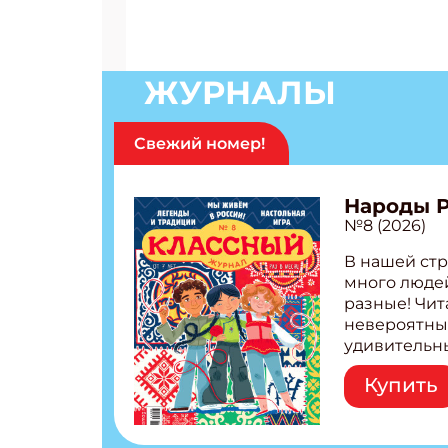
ЖУРНАЛЫ
Свежий номер!
Народы 
№8 (2026)
В нашей стр
много людей
разные! Чит
невероятны
удивительн
народов Рос
Купить
Легенды тат
бурятов Нас
Страшилка 