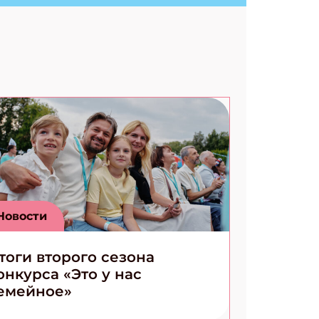
Ищем коды 3 комикса
Новости
тоги второго сезона
онкурса «Это у нас
емейное»