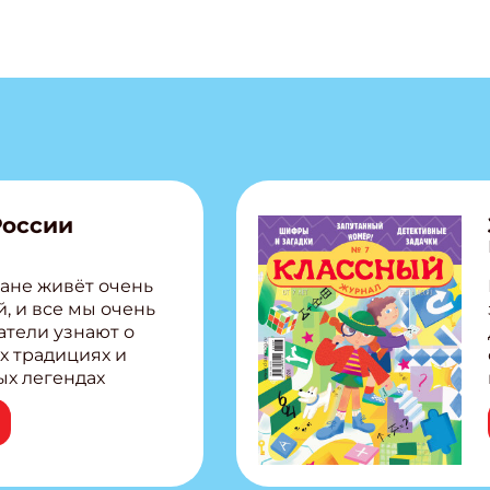
России
ане живёт очень
, и все мы очень
атели узнают о
х традициях и
ых легендах
сии! Внутри:
ар, башкир и
тольная игра
из Алтая Очень