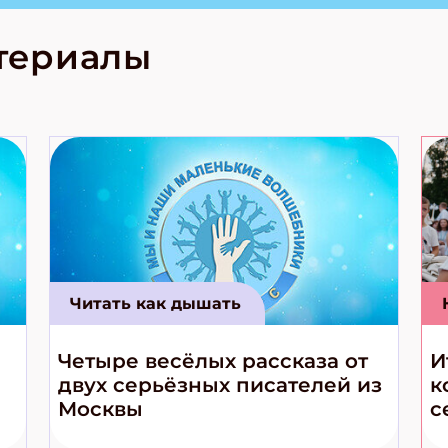
лова Традиционные
родов России
кс про
териалы
е приключения!
Читать как дышать
Четыре весёлых рассказа от
И
двух серьёзных писателей из
к
Москвы
с