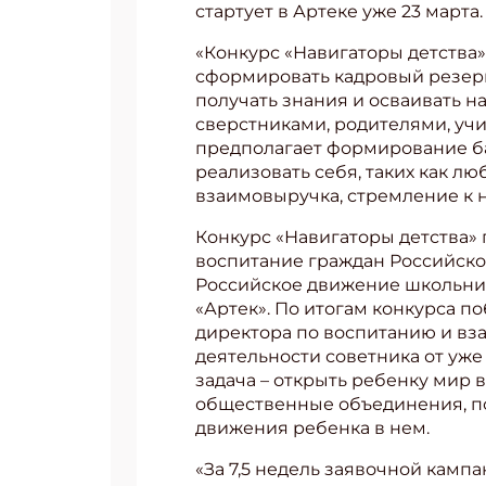
стартует в Артеке уже 23 марта.
«Конкурс «Навигаторы детства
сформировать кадровый резерв
получать знания и осваивать 
сверстниками, родителями, учи
предполагает формирование ба
реализовать себя, таких как л
взаимовыручка, стремление к н
Конкурс «Навигаторы детства»
воспитание граждан Российск
Российское движение школьник
«Артек». По итогам конкурса п
директора по воспитанию и в
деятельности советника от уже
задача – открыть ребенку мир
общественные объединения, по
движения ребенка в нем.
«За 7,5 недель заявочной камп