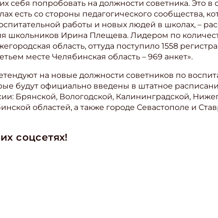
х себя попробовать на должности советника. Это в 
ах есть со стороны педагогического сообщества, кот
оспитательной работы и новых людей в школах, – ра
я школьников Ирина Плещева. Лидером по количест
жегородская область, оттуда поступило 1558 регистр
ретьем месте Челябинская область – 969 анкет».
етендуют на новые должности советников по воспит
рые будут официально введены в штатное расписан
сии: Брянской, Вологодской, Калининградской, Ниже
инской областей, а также городе Севастополе и Ста
их соцсетях!