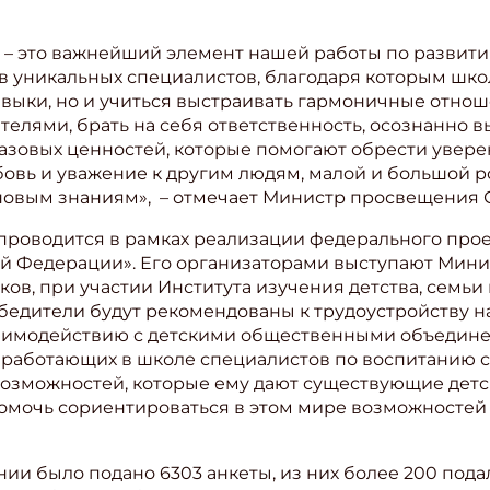
» – это важнейший элемент нашей работы по развити
 уникальных специалистов, благодаря которым школ
навыки, но и учиться выстраивать гармоничные отн
телями, брать на себя ответственность, осознанно в
зовых ценностей, которые помогают обрести уверен
юбовь и уважение к другим людям, малой и большой р
овым знаниям», ­ – отмечает Министр просвещения 
 проводится в рамках реализации федерального про
ой Федерации». Его организаторами выступают Мин
ов, при участии Института изучения детства, семьи
обедители будут рекомендованы к трудоустройству н
заимодействию с детскими общественными объедин
 работающих в школе специалистов по воспитанию ст
 возможностей, которые ему дают существующие детс
мочь сориентироваться в этом мире возможностей 
ании было подано 6303 анкеты, из них более 200 по