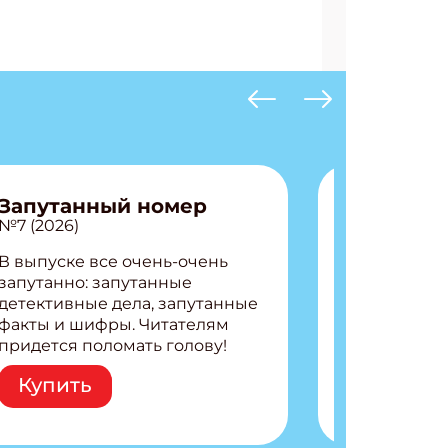
Запутанный номер
№7 (2026)
В выпуске все очень-очень
запутанно: запутанные
детективные дела, запутанные
факты и шифры. Читателям
придется поломать голову!
Внутри: Шифры и
Купить
расшифровки Плетем
запутанные поделки
Разгадываем головоломки