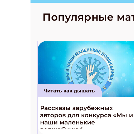
странные с
рецепты на
Новый коми
Популярные ма
космически
Читать как дышать
Рассказы зарубежных
авторов для конкурса «Мы и
наши маленькие
волшебники!»