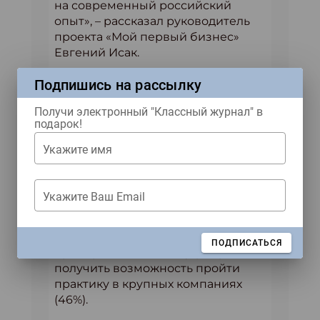
на современный российский
опыт», – рассказал руководитель
проекта «Мой первый бизнес»
Евгений Исак.
И студенты, и школьники считают,
Подпишись на рассылку
что для развития
предпринимательства среди
Получи электронный "Классный журнал" в
подарок!
молодежи необходимо
привлекать ребят к реальным
Укажите имя
проектам, а также создавать
специальные программы
поддержки и льгот. Кроме того,
Укажите Ваш Email
школьники хотели бы уже сейчас
иметь в своем расписании
вводные курсы по
ЗАКРЫТЬ
ПОДПИСАТЬСЯ
предпринимательству (41%) и
получить возможность пройти
практику в крупных компаниях
(46%).