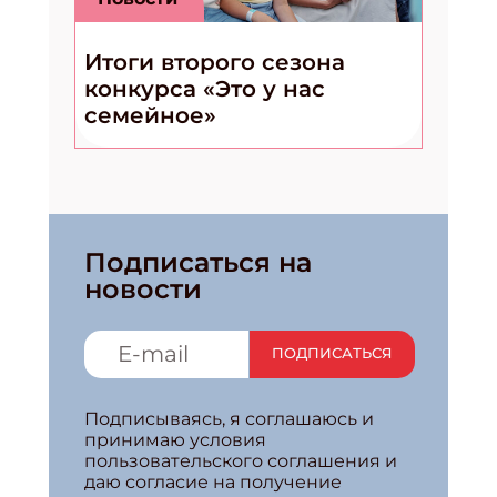
Подпишись на рассылку
Итоги второго сезона
Получи электронный "Классный журнал" в подарок!
конкурса «Это у нас
Укажите имя
семейное»
Укажите Ваш Email
Подписаться на
новости
ПОДПИСАТЬСЯ
Подписываясь, я соглашаюсь и
принимаю условия
пользовательского соглашения и
даю согласие на получение