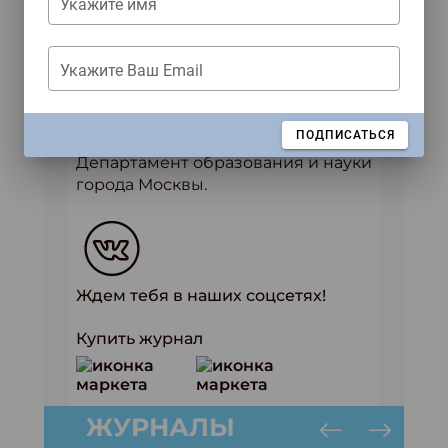
Укажите имя
школьников, а также
координирует проведение первых
трех этапов всероссийской
Укажите Ваш Email
олимпиады школьников и
олимпиад, входящих в Перечень
Минобрнауки России,
ЗАКРЫТЬ
ПОДПИСАТЬСЯ
организатором которых выступает
Департамент образования и науки
города Москвы.
Ждем тебя в наших соцсетях!
Купить журнал
ЖУРНАЛЫ