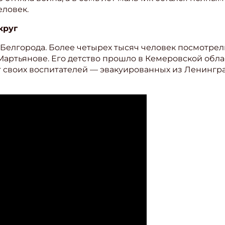
еловек.
ите Ваш Email
круг
 Белгорода. Более четырех тысяч человек посмотрел
ПОДПИС
ртьянове. Его детство прошло в Кемеровской облас
 своих воспитателей — эвакуированных из Ленингра