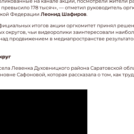
бликованные на канале акции, посмотрели жители ра
превысило 178 тысяч», — отметил руководитель орг
ской Федерации
Леонид Шафиров
.
официальных итогов акции оргкомитет принял реше
ых округов, чьи видеоролики заинтересовали наибо
л над продвижением в медиапространстве результат
круг
села Левенка Духовницкого района Саратовской обл
новне Сафоновой, которая рассказала о том, как тру