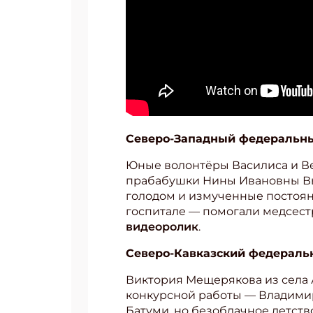
Северо-Западный федеральны
Юные волонтёры Василиса и Ве
прабабушки Нины Ивановны Вы
голодом и измученные постоя
госпитале — помогали медсестр
видеоролик
.
Подп
Северо-Кавказский федераль
Получи
Виктория Мещерякова из села А
Укаж
конкурсной работы — Владимир
Батуми, но безоблачное детство