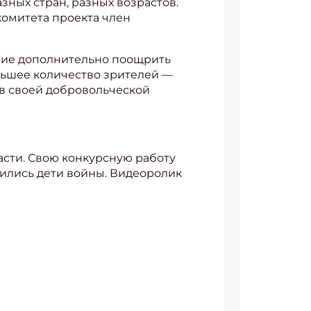
зных стран, разных возрастов.
комитета проекта член
ние дополнительно поощрить
льшее количество зрителей —
ов своей добровольческой
асти. Свою конкурсную работу
дились дети войны. Видеоролик