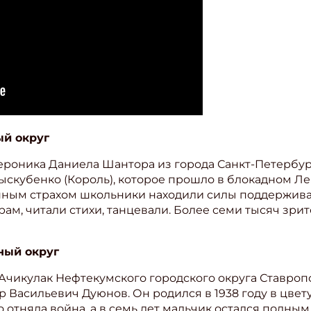
й округ
роника Даниела Шантора из города Санкт-Петербург
скубенко (Король), которое прошло в блокадном Л
нным страхом школьники находили силы поддержива
ам, читали стихи, танцевали. Более семи тысяч зр
ишись на рассылку
ный округ
 электронный "Классный журнал" в подарок!
чикулак Нефтекумского городского округа Ставропо
ите имя
 Васильевич Дуюнов. Он родился в 1938 году в цве
 отняла война, а в семь лет мальчик остался полным