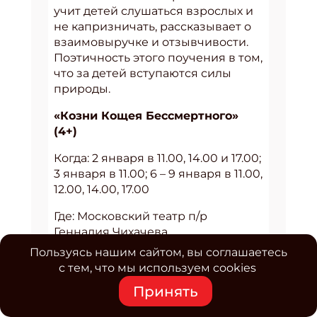
учит детей слушаться взрослых и
не капризничать, рассказывает о
взаимовыручке и отзывчивости.
Поэтичность этого поучения в том,
что за детей вступаются силы
природы.
«Козни Кощея Бессмертного»
(4+)
Когда: 2 января в 11.00, 14.00 и 17.00;
3 января в 11.00; 6 – 9 января в 11.00,
12.00, 14.00, 17.00
Где: Московский театр п/р
Геннадия Чихачева
Пользуясь нашим сайтом, вы соглашаетесь
http://mtch.ru/
с тем, что мы используем cookies
Жители волшебной страны
Принять
собирались как обычно весело и
сказочно встречать самый