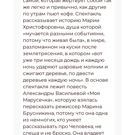
самой, которая жертвует собой так
же легко и привычно, как другие
по утрам пьют кофе. Спектакль
рассказывает историю Марии
Христофоровны, душа которой
«мучается разными событиями,
потому что живая была», в мире,
разломанном на куски после
землетрясения, в котором «вот
уже три месяца дождь и каждую
ночь ударяют шаровые молнии и
сжигают деревья, по двести
деревьев каждую ночь». В основе
спектакля лежит повесть
Александры Васильевой «Моя
Марусечка», которую взялась
пересказать режиссер Марина
Брусникина, потому что она одна
из немногих, кто умеет
рассказывать про Человека, не
спеша и не броско. Она владеет