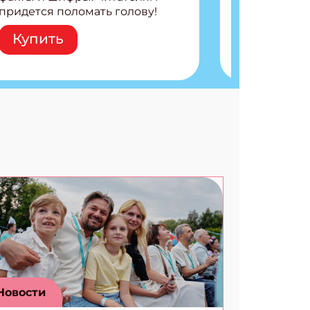
придется поломать голову!
Внутри: Шифры и
Купить
расшифровки Плетем
запутанные поделки
Разгадываем головоломки
Ищем коды 3 комикса
Новости