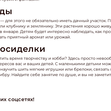
оды
ите Ваш Email
– для этого не обязательно иметь дачный участок. П
ли клубнику и землянику. Эти растения хорошо живу
ПОДПИС
в январе. Детям будет интересно наблюдать, как пр
овать приятный аромат или урожай.
посиделки
вятить время творчеству и хобби? Здесь просто нево
тересов вас и ваших детей. С маленькими детьми мо
 научить шить мягкие игрушки или брелоки, связать
мбру. Найдите себе занятие по душе, и вы не замети
их соцсетях!