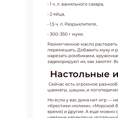
• 1 ч. л. ванильного сахара,
• 2 яйца,
• 1,5 ч. л. Разрыхлителя,
• 300–350 г муки.
Размягченное масло растереть 
перемешать. Добавить муку и р
нарезать ромбиками, кружочка
задекорируют их, как захотят. 
Настольные 
Сейчас есть огромное разнообр
шахматы, шашки, и логопедичес
Подп
Но если у вас дома нет игр — н
Получи
«Крестики-нолики», «Морской б
Укаж
время) и другие. А еще можно с
цветные карандаши, игральный