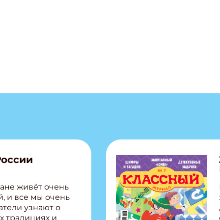
России
ане живёт очень
, и все мы очень
атели узнают о
х традициях и