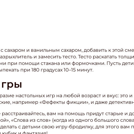
с сахаром и ванильным сахаром, добавить к этой сме
азрыхлитель и замесить тесто. Тесто раскатать толщ
ми при помощи стакана или формочками. Пусть дети
Выпекать при 180 градусах 10–15 минут.
игры
азие настольных игр на любой возраст и вкус: это и 
кие, например «Фефекты фикции», и даже детективны
ишись на рассылку
е расстраивайтесь, вам на помощь придут старые и д
 электронный "Классный журнал" в подарок!
ой», «Слова из слов» (когда из одного большого сло
ите имя
делать с детьми свою игру-бродилку, для этого вам п
 кубик и фантазия!