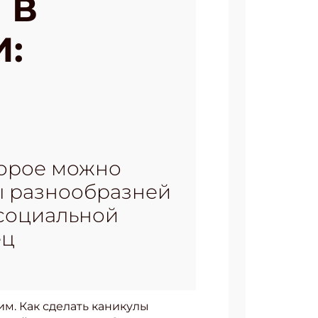
 В
:
торое можно
лы разнообразней
 социальной
ец
м. Как сделать каникулы