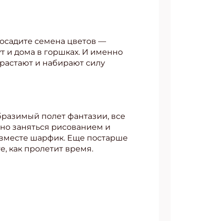
осадите семена цветов ––
т и дома в горшках. И именно
АТЬСЯ
орастают и набирают силу
образимый полет фантазии, все
жно заняться рисованием и
 вместе шарфик. Еще постарше
те, как пролетит время.