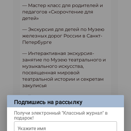
— Мастер класс для родителей и
педагогов «Скорочтение для
детей»
— Экскурсия для детей по Музею
железных дорог России в Санкт-
Петербурге
— Интерактивная экскурсия-
занятие по Музею театрального и
музыкального искусства,
посвященная мировой
театральной истории и секретам
закулисья
— Театральная экскурсия
Подпишись на рассылку
«Путешествие в мир кукол». О
творчестве Е.С.Деммени,
Получи электронный "Классный журнал" в
легендарных спектаклях и ролях
подарок!
рассказывают артисты, оживляя
Укажите имя
на глазах детей предметы своего