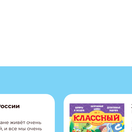
ишись на рассылку
 электронный "Классный журнал" в подарок!
ите имя
ите Ваш Email
ПОДПИС
России
ане живёт очень
, и все мы очень