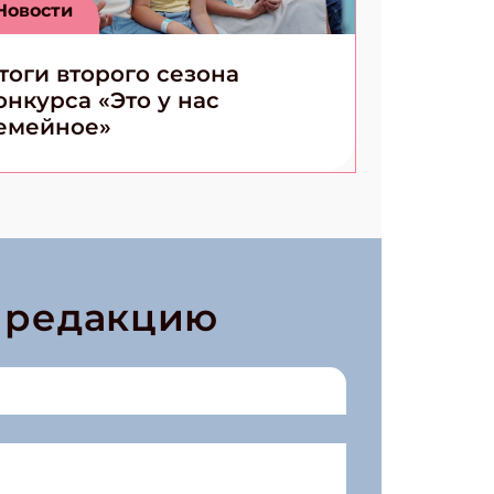
Новости
тоги второго сезона
онкурса «Это у нас
емейное»
в редакцию