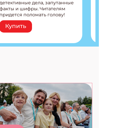
детективные дела, запутанные
факты и шифры. Читателям
придется поломать голову!
Внутри: Шифры и
Купить
расшифровки Плетем
запутанные поделки
Разгадываем головоломки
Ищем коды 3 комикса