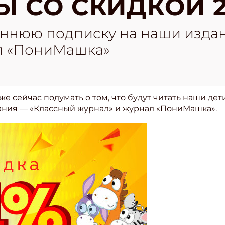
 СО СКИДКОЙ 2
ннюю подписку на наши изда
л «ПониМашка»
е сейчас подумать о том, что будут читать наши дет
ания — «Классный журнал» и журнал «ПониМашка».