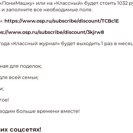
на «ПониМашку» или на «Классный» будет стоить 1032
 и заполните все необходимые поля.
»:
https://www.osp.ru/subscribe/discount/TCBc1E
ps://www.osp.ru/subscribe/discount/3kjrw8
года «Классный журнал» будет выходить 1 раз в месяц
ная для поделок;
ля всей семьи;
и;
гое!
водим больше времени вместе!
их соцсетях!