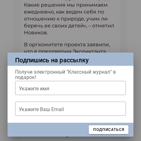
Какие решения мы принимаем
ежедневно, как ведем себя по
отношению к природе, учим ли
беречь ее своих детей», – отметил
Новиков.
В оргкомитете проекта заявили,
что в преддверии Экодиктанта
будут проведены творческие
Подпишись на рассылку
конкурсы по нескольким
Получи электронный "Классный журнал" в
направлениям. Конкурс на лучшие
подарок!
экологические видеоуроки,
которые будут размещены на
Укажите имя
портале экодиктант.рус, а также
конкурсы на девиз Экодиктанта и
лучшие вопросы для участников
Укажите Ваш Email
Экодиктанта. Ознакомиться с
условиями участия уже можно в
социальных сетях проекта
ЗАКРЫТЬ
ПОДПИСАТЬСЯ
Вконтакте, Instagram и Facebook.