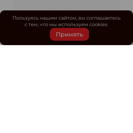
Пользуясь нашим сайтом, вы соглашаетесь
с тем, что мы используем cookies
Принять
Средство массовой информации www.classmag.ru
Свидетельство о регистрации СМИ сетевого издания
Эл.№ ФС77-63739 от 16 ноября 2015 г. выдано
Роскомнадзором.
Политика обработки
персональных данных