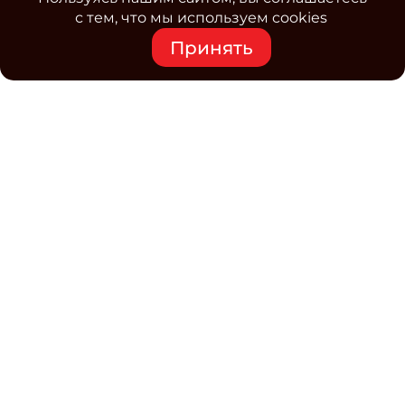
с тем, что мы используем cookies
Принять
Средство массовой информации www.classmag.ru
Свидетельство о регистрации СМИ сетевого издания
Эл.№ ФС77-63739 от 16 ноября 2015 г. выдано
Роскомнадзором.
Политика обработки
персональных данных
Контакты