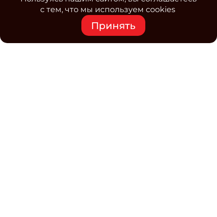
с тем, что мы используем cookies
Принять
Средство массовой информации www.classmag.ru
Свидетельство о регистрации СМИ сетевого издания
Эл.№ ФС77-63739 от 16 ноября 2015 г. выдано
Роскомнадзором.
Политика обработки
персональных данных
Контакты