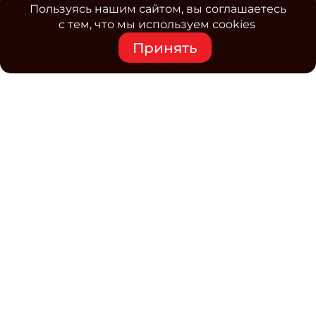
Пользуясь нашим сайтом, вы соглашаетесь
с тем, что мы используем cookies
Принять
Средство массовой информации www.classmag.ru
Свидетельство о регистрации СМИ сетевого издания
Эл.№ ФС77-63739 от 16 ноября 2015 г. выдано
Роскомнадзором.
Политика обработки
персональных данных