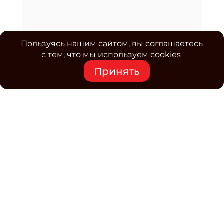
Пользуясь нашим сайтом, вы соглашаетесь
с тем, что мы используем cookies
Принять
Средство массовой информации www.classmag.ru
Свидетельство о регистрации СМИ сетевого издания
Эл.№ ФС77-63739 от 16 ноября 2015 г. выдано
Роскомнадзором.