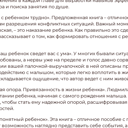
жнения в каждой главе для выработки навыков эфф
а и поиска занятия по душе.
 с ребенком трудно». Предложенная книга – отлично
кам разрешения конфликтных ситуаций. Важный мом
ая, – это наказание ребенка. Как правильно это сдел
рассказывает о том, как формировать отношения с ре
аш ребенок сведет вас с ума». У многих бывали ситу
обованы, а нервы уже на пределе и голос давно сорв
ации вашей палочкой-выручалочкой: в ней описаны п
одействию с малышом, которые легко воплотить в жи
складывается ощущение, что автор ведет с ним живой
ая опора. Привязанность в жизни ребенка». Людмил
тании ребенка, начиная с самого рождения малыша. 
ишись на рассылку
, чтобы стать ему надежной опорой, расшифровывая
остей.
 электронный "Классный журнал" в подарок!
понятный ребенок». Эта книга – отличное пособие 
ите имя
 возможность наглядно представить себе события, а 