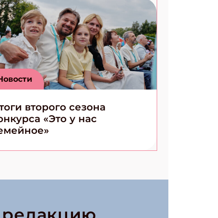
Новости
тоги второго сезона
онкурса «Это у нас
емейное»
в редакцию