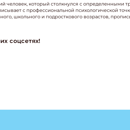
ний человек, который столкнулся с определенными т
описывает с профессиональной психологической точк
ите Ваш Email
ьного, школьного и подросткового возрастов, пропи
ПОДПИС
их соцсетях!