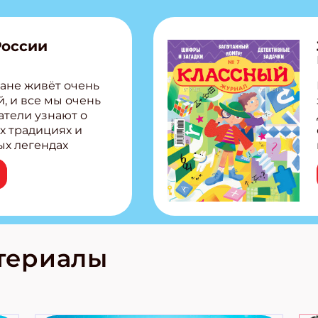
России
ане живёт очень
, и все мы очень
атели узнают о
х традициях и
ых легендах
сии! Внутри:
ар, башкир и
тольная игра
из Алтая Очень
лова Традиционные
родов России
кс про
териалы
е приключения!