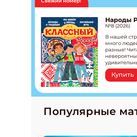
Свежий номер!
Народы 
№8 (2026)
В нашей стр
много людей
разные! Чит
невероятны
удивительн
народов Рос
Купить
Легенды тат
бурятов Нас
Страшилка 
странные с
рецепты на
Новый коми
Популярные ма
космически