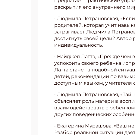
предлагает практические упра
раскрытия его внутреннего мир
• Людмила Петрановская, «Если
родителей, которая учит навы
затрагивает Людмила Петрановск
достигнуть своей цели? Автор 
индивидуальность.
• Найджел Латта, «Прежде чем в
успокоить своего ребенка испр
Латта станет в подобной ситу
детей, рекомендации по взаим
доступным языком, у читателя 
• Людмила Петрановская, «Тайн
объясняет роль матери в воспи
Подп
взаимодействовать с ребенком
других поведенческих особенн
Получи
• Екатерина Мурашова, «Ваш не
Укаж
Разбор реальной ситуации дает