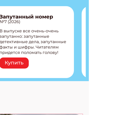
Запутанный номер
№7 (2026)
В выпуске все очень-очень
запутанно: запутанные
детективные дела, запутанные
факты и шифры. Читателям
придется поломать голову!
Внутри: Шифры и
Купить
расшифровки Плетем
запутанные поделки
Разгадываем головоломки
Ищем коды 3 комикса