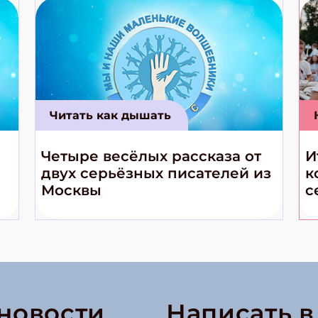
Читать как дышать
Четыре весёлых рассказа от
И
двух серьёзных писателей из
к
Москвы
с
 новости
Написать 