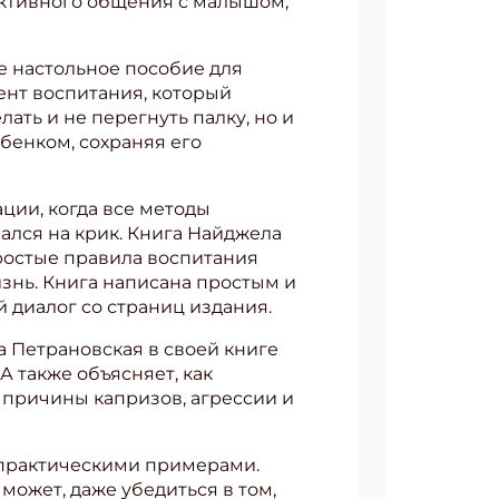
ективного общения с малышом,
е настольное пособие для
ент воспитания, который
ать и не перегнуть палку, но и
бенком, сохраняя его
ации, когда все методы
ался на крик. Книга Найджела
ростые правила воспитания
знь. Книга написана простым и
 диалог со страниц издания.
а Петрановская в своей книге
А также объясняет, как
 причины капризов, агрессии и
с практическими примерами.
может, даже убедиться в том,