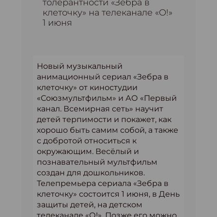
толерантности «Зебра в
клеточку» на телеканале «О!»
1 июня
Новый музыкальный
анимационный сериал «Зебра в
клеточку» от киностудии
«Союзмультфильм» и АО «Первый
канал. Всемирная сеть» научит
детей терпимости и покажет, как
хорошо быть самим собой, а также
с добротой относиться к
окружающим. Весёлый и
познавательный мультфильм
создан для дошкольников.
Телепремьера сериала «Зебра в
клеточку» состоится 1 июня, в День
защиты детей, на детском
телеканале «О!». Позже его можно