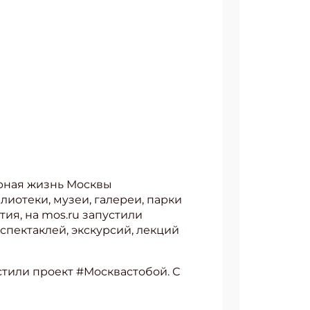
урная жизнь Москвы
блиотеки, музеи, галереи, парки
ия, на mos.ru запустили
 спектаклей, экскурсий, лекций
стили проект #Москвастобой. С