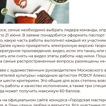
рсе, семье необходимо выбрать лидера команды, оп
 по 21 июня. В заявке понадобится оформить паспорт 
о, какую часть работы выполнял каждый из участнико
 Далее нужно прикрепить электронную версию творче
тературное произведение; видео, если это танец ил
ть или снять на видео этапы работы над ними. Пош
на самые распространенные вопросы размещены на
лаве с художественным руководителем Московского а
деятелей культуры» народным артистом РСФСР Алек
и шести критериям. Это общие для всех степень вов
ишись на рассылку
ть работы и качество исполнения, а также три спец
да может получить максимум 60 баллов.
 электронный "Классный журнал" в подарок!
ите имя
ы на официальном сайте конкурса «Городская мастер
я, в День семьи, любви и верности. Все участники 