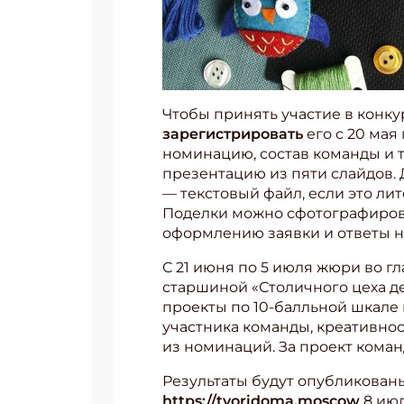
Чтобы принять участие в конку
зарегистрировать
его с 20 мая
номинацию, состав команды и т
презентацию из пяти слайдов.
— текстовый файл, если это ли
Поделки можно сфотографирова
оформлению заявки и ответы 
С 21 июня по 5 июля жюри во г
старшиной «Столичного цеха 
проекты по 10-балльной шкале 
Подп
участника команды, креативнос
из номинаций. За проект коман
Получи
Укаж
Результаты будут опубликован
https://tvoridoma.moscow
8 июл