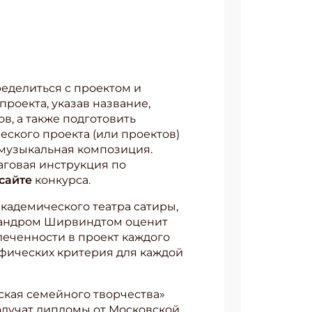
ределиться с проектом и
проекта, указав название,
в, а также подготовить
ского проекта (или проектов)
и музыкальная композиция.
аговая инструкция по
сайте
конкурса.
кадемического театра сатиры,
сандром Ширвиндтом оценит
леченности в проект каждого
ифических критерия для каждой
ская семейного творчества»
получат дипломы от Московской