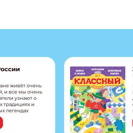
России
ане живёт очень
, и все мы очень
атели узнают о
х традициях и
ых легендах
сии! Внутри:
ар, башкир и
тольная игра