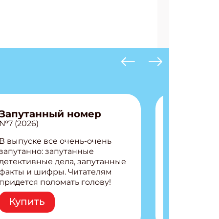
Запутанный номер
№7 (2026)
В выпуске все очень-очень
запутанно: запутанные
детективные дела, запутанные
факты и шифры. Читателям
придется поломать голову!
Внутри: Шифры и
Купить
расшифровки Плетем
запутанные поделки