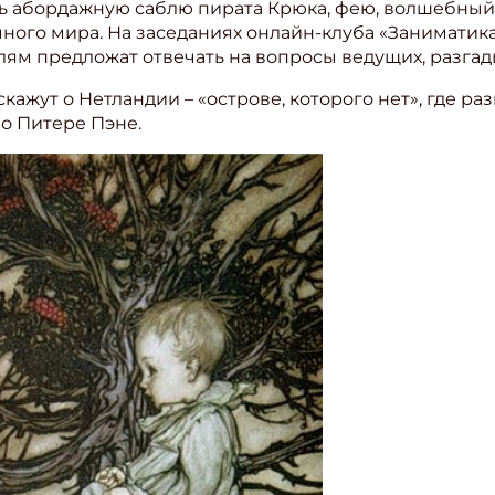
ть абордажную саблю пирата Крюка, фею, волшебный 
чного мира. На заседаниях онлайн-клуба «Заниматика
ям предложат отвечать на вопросы ведущих, разгады
кажут о Нетландии – «острове, которого нет», где р
о Питере Пэне.