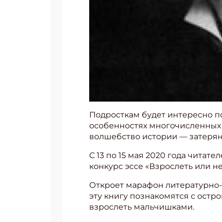
Подросткам будет интересно по
особенностях многочисленных 
волшебство истории — затерян
С 13 по 15 мая 2020 года читат
конкурс эссе «Взрослеть или н
Откроет марафон литературно-и
эту книгу познакомятся с остр
взрослеть мальчишками.