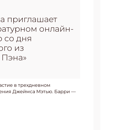
ка приглашает
ратурном онлайн-
 со дня
ого из
 Пэна»
астие в трехдневном
дения Джеймса Мэтью. Барри —