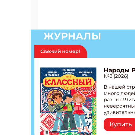
ЖУРНАЛЫ
Свежий номер!
Народы 
№8 (2026)
В нашей стр
много людей
разные! Чит
невероятны
удивительн
народов Рос
Купить
Легенды тат
бурятов Нас