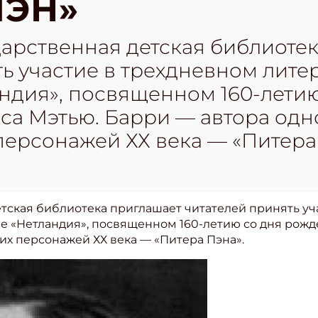
ПЭН»
дарственная детская библиоте
ь участие в трехдневном лите
ндия», посвященном 160-летию
а Мэтью. Барри — автора одн
ерсонажей ХХ века — «Питера
етская библиотека приглашает читателей принять уч
е «Нетландия», посвященном 160-летию со дня рож
их персонажей ХХ века — «Питера Пэна».