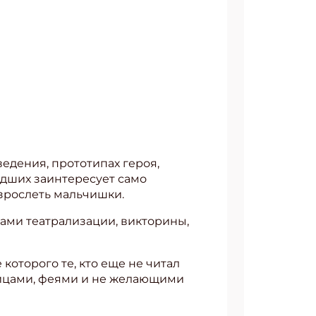
едения, прототипах героя,
адших заинтересует само
зрослеть мальчишки.
нтами театрализации, викторины,
которого те, кто еще не читал
дейцами, феями и не желающими