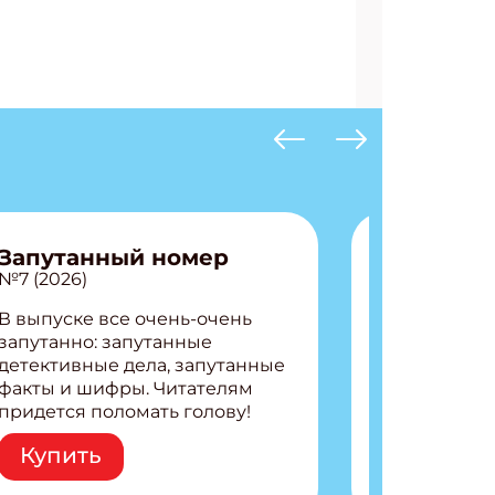
Запутанный номер
№7 (2026)
В выпуске все очень-очень
запутанно: запутанные
детективные дела, запутанные
факты и шифры. Читателям
придется поломать голову!
Внутри: Шифры и
Купить
расшифровки Плетем
запутанные поделки