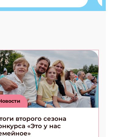
Разгадываем головоломки
Ищем коды 3 комикса
Новости
тоги второго сезона
онкурса «Это у нас
емейное»