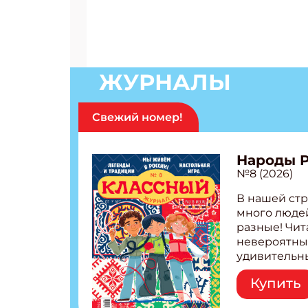
ЖУРНАЛЫ
Свежий номер!
Народы 
№8 (2026)
В нашей стр
много людей
разные! Чит
невероятны
удивительн
народов Рос
Купить
Легенды тат
бурятов Нас