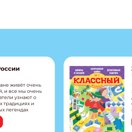
России
ане живёт очень
, и все мы очень
атели узнают о
х традициях и
ых легендах
сии! Внутри:
ар, башкир и
тольная игра