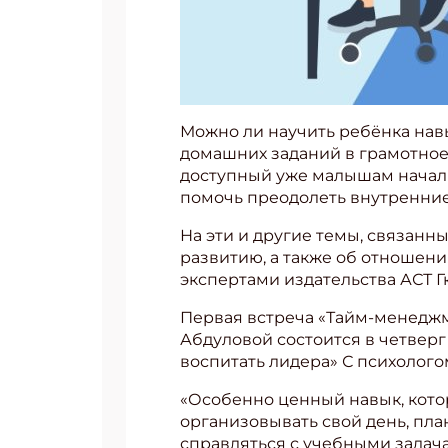
Можно ли научить ребёнка нав
домашних заданий в грамотное
доступный уже малышам началь
помочь преодолеть внутренние 
На эти и другие темы, связанн
развитию, а также об отношен
экспертами издательства АСТ 
Первая встреча «Тайм-менеджм
Абдуловой состоится в четверг 
воспитать лидера» С психологом
«Особенно ценный навык, котор
организовывать свой день, пла
справляться с учебными задач