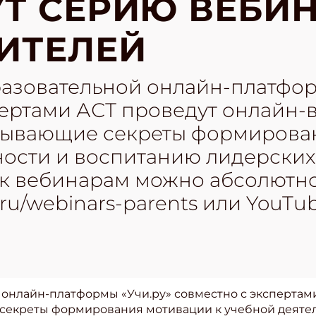
Т СЕРИЮ ВЕБИ
ИТЕЛЕЙ
азовательной онлайн-платфор
пертами АСТ проведут онлайн-
рывающие секреты формирова
ости и воспитанию лидерских 
к вебинарам можно абсолютно
i.ru/webinars-parents или YouT
онлайн-платформы «Учи.ру» совместно с экспертам
 секреты формирования мотивации к учебной деяте