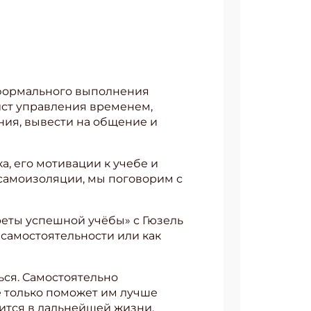
 формального выполнения
ист управления временем,
ния, вывести на общение и
а, его мотивации к учебе и
 самоизоляции, мы поговорим с
реты успешной учёбы» с Гюзель
й самостоятельности или как
ься. Самостоятельно
не только поможет им лучше
ится в дальнейшей жизни.