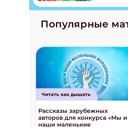
Страшилка 
странные с
рецепты на
Новый коми
Популярные ма
космически
Читать как дышать
Рассказы зарубежных
авторов для конкурса «Мы и
наши маленькие