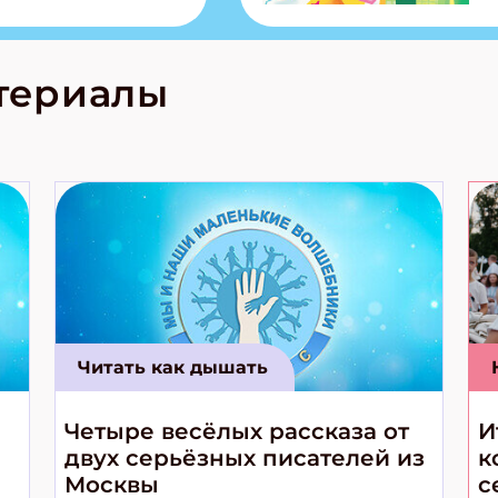
из Алтая Очень
лова Традиционные
родов России
кс про
териалы
е приключения!
Читать как дышать
Четыре весёлых рассказа от
И
двух серьёзных писателей из
к
Москвы
с