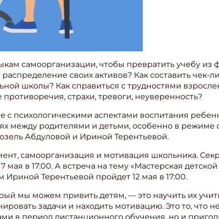
ыкам самоорганизации, чтобы превратить учебу из
 распределение своих активов? Как составить чек-л
ной школы? Как справиться с трудностями взросле
противоречия, страхи, тревоги, неуверенность?
ые с психологическими аспектами воспитания ребенк
иях между родителями и детьми, особенно в режиме
Гюзель Абдуловой и Ириной Терентьевой.
ент, самоорганизация и мотивация школьника. Сек
7 мая в 17:00. А встреча на тему «Мастерская детско
 Ириной Терентьевой пройдет 12 мая в 17:00.
ый мы можем привить детям, — это научить их учит
нировать задачи и находить мотивацию. Это то, что 
ами в период дистанционного обучения, но и пригод