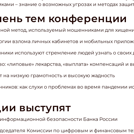
ми – знание о возможных угрозах и методах защит
чень тем конференции
вной метод, используемый мошенниками для хищени
логии взлома личных кабинетов и мобильных прило
нники используют стремление людей узнать о своих 
о: «липовые» лекарства, «выплата» компенсаций и в
т на низкую грамотность и высокую жадность
нников: как слухи о проблемах во время пандемии 
ии выступят
а информационной безопасности Банка России
редседателя Комиссии по цифровым и финансовым т