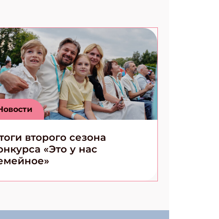
Новости
тоги второго сезона
онкурса «Это у нас
емейное»