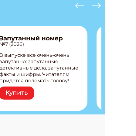
Запутанный номер
№7 (2026)
В выпуске все очень-очень
запутанно: запутанные
детективные дела, запутанные
факты и шифры. Читателям
придется поломать голову!
Внутри: Шифры и
Купить
расшифровки Плетем
запутанные поделки
Разгадываем головоломки
Ищем коды 3 комикса