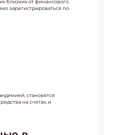
их близких от финансового
имо зарегистрироваться по
андемией, становятся
едства на счетах, и
ные в