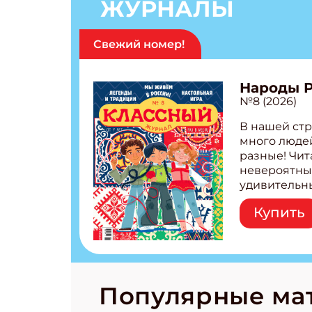
ЖУРНАЛЫ
Свежий номер!
Народы 
№8 (2026)
В нашей стр
много людей
разные! Чит
невероятны
удивительн
народов Рос
Купить
Легенды тат
бурятов Нас
Страшилка 
странные с
рецепты на
Новый коми
Популярные ма
космически