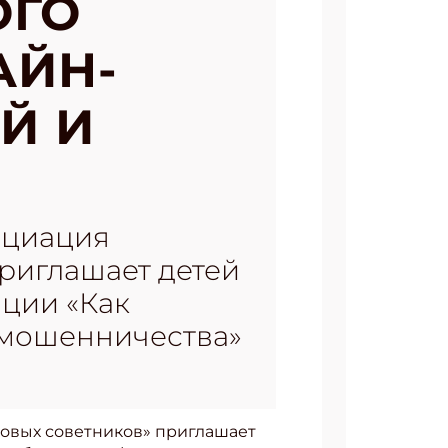
ОГО
АЙН-
Й И
оциация
риглашает детей
нции «Как
о мошенничества»
совых советников» приглашает