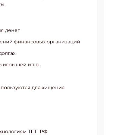
ы.
я денег
жений финансовых организаций
долгах
ыигрышей и т.п.
используются для хищения
ехнологиям ТПП РФ