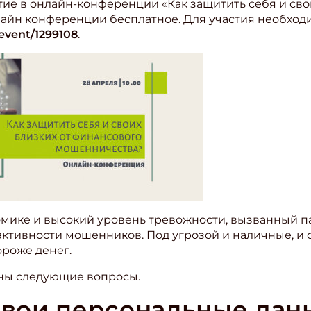
тие в онлайн-конференции «Как защитить себя и сво
лайн конференции бесплатное. Для участия необход
/event/1299108
.
омике и высокий уровень тревожности, вызванный п
активности мошенников. Под угрозой и наличные, и ср
ороже денег.
ны следующие вопросы.
 свои персональные дан