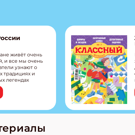
России
ане живёт очень
, и все мы очень
атели узнают о
х традициях и
ых легендах
сии! Внутри:
ар, башкир и
тольная игра
из Алтая Очень
лова Традиционные
родов России
кс про
териалы
е приключения!