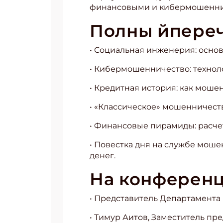
финансовыми и кибермошенника
Полны йпере
• Социальная инженерия: осно
• Кибермошенничество: техно
• Кредитная история: как моше
• «Классическое» мошенничеств
• Финансовые пирамиды: расче
• Повестка дня на службе моше
денег.
На конференц
• Представитель Департамент
• Тимур Аитов, Заместитель п