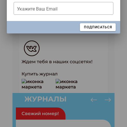
материалы, предложите ребенку
Укажите Ваш Email
украсить игру, вместе с ним
проиграйте. И тогда значимость и
результат всего развития ребенка
ЗАКРЫТЬ
ПОДПИСАТЬСЯ
вас удивит.
Ждем тебя в наших соцсетях!
Купить журнал
ЖУРНАЛЫ
Свежий номер!