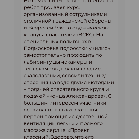
Но самое сильное впечатление на
ребят произвел курс,
организованный сотрудниками
столичной гражданской обороны
и Всероссийского студенческого
корпуса спасателей (ВСКС). На
специальных полигонах в
Подмосковье подростки учились
самостоятельно проходить по
лабиринту дымокамеры и
теплокамеры, практиковались в
скалолазании, освоили технику
спасения на воде двумя методами
– подачей спасательного круга и
подачей «конца Александрова». С
большим интересом участники
осваивали навыки оказания
первой помощи: искусственной
вентиляции легких и прямого
массажа сердца. «Проект
классный. Здорово, что его