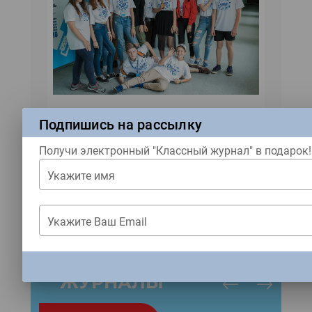
Подпишись на рассылку
Получи электронный "Классный журнал" в подарок!
Укажите имя
Ждем тебя в наших соцсетях!
Купить журнал
Укажите Ваш Email
ЗАКРЫТЬ
ЖУРНАЛЫ