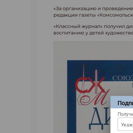
«За организацию и проведени
редакции газеты «Комсомольска
«Классный журнал» получил ди
воспитанию у детей художестве
Подп
Получи
Укаж