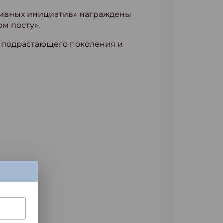
тивных инициатив» награждены
м посту».
 подрастающего поколения и