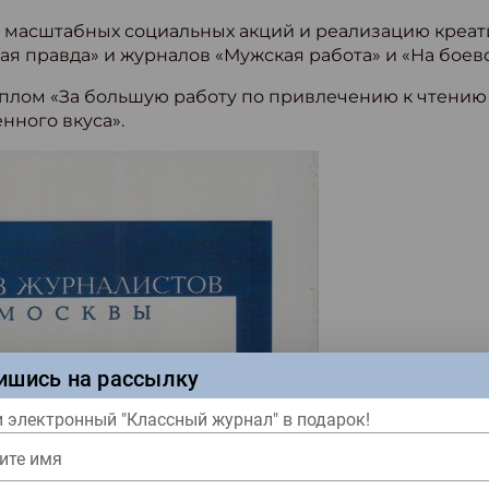
е масштабных социальных акций и реализацию креа
я правда» и журналов «Мужская работа» и «На боево
плом «За большую работу по привлечению к чтению
нного вкуса».
ишись на рассылку
 электронный "Классный журнал" в подарок!
ите имя