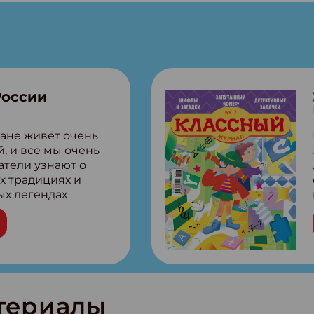
России
ане живёт очень
, и все мы очень
атели узнают о
х традициях и
ых легендах
сии! Внутри:
ар, башкир и
тольная игра
из Алтая Очень
лова Традиционные
родов России
кс про
териалы
е приключения!