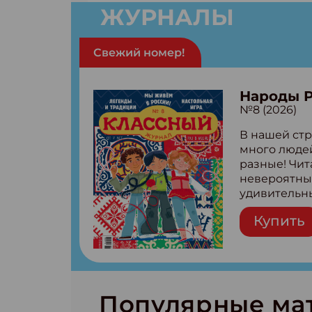
ЖУРНАЛЫ
Свежий номер!
Народы 
№8 (2026)
В нашей стр
много людей
разные! Чит
невероятны
удивительн
народов Рос
Купить
Легенды тат
бурятов Нас
Страшилка 
странные с
рецепты на
Новый коми
Популярные ма
космически