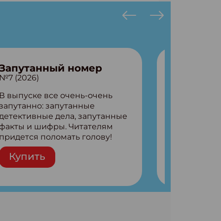
Запутанный номер
№7 (2026)
В выпуске все очень-очень
запутанно: запутанные
детективные дела, запутанные
факты и шифры. Читателям
придется поломать голову!
Внутри: Шифры и
Купить
расшифровки Плетем
запутанные поделки
Разгадываем головоломки
Ищем коды 3 комикса