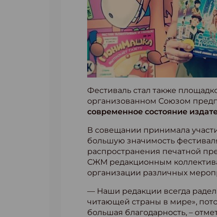
Фестиваль стал также площадк
организованном Союзом предп
современное состояние издат
В совещании принимала участ
большую значимость фестиваля
распространения печатной пр
СЖМ редакционным коллектива
организации различных мероп
— Наши редакции всегда радели
читающей страны в мире», пото
большая благодарность, – отм